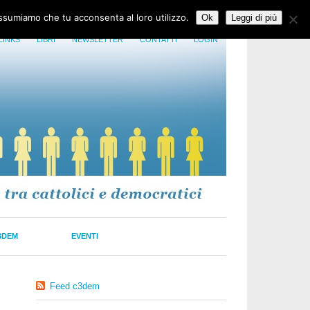
assumiamo che tu acconsenta al loro utilizzo.
Ok
Leggi di più
LINKS
LIBRI
NEWSLETTER
CONTATTI
LOGIN
3DEM
EVENTI
Feed c3dem