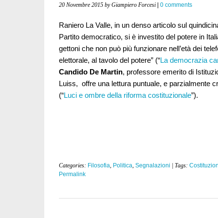
20 Novembre 2015
by Giampiero Forcesi
|
0 comments
Raniero La Valle, in un denso articolo sul quindicin
Partito democratico, si è investito del potere in It
gettoni che non può più funzionare nell’età dei tel
elettorale, al tavolo del potere” (“
La democrazia cam
Candido De Martin
, professore emerito di Istituzi
Luiss, offre una lettura puntuale, e parzialmente c
(“
Luci e ombre della riforma costituzionale
”).
Categories:
Filosofia
,
Politica
,
Segnalazioni
| Tags:
Costituzio
Permalink