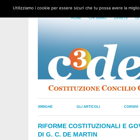
Utilizziamo i cookie per essere sicuri che tu possa avere la migli
HOME
CHI SIAMO
LA RETE
LE
30RIGHE
GLI ARTICOLI
CORSIVI
RIFORME COSTITUZIONALI E GOVE
DI G. C. DE MARTIN