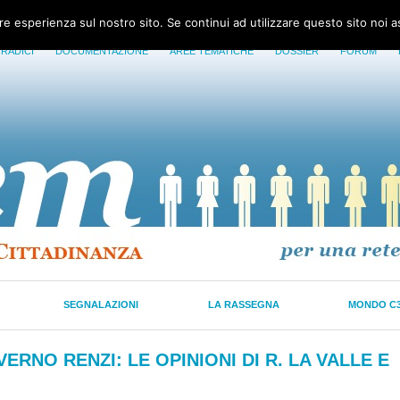
ore esperienza sul nostro sito. Se continui ad utilizzare questo sito noi 
 RADICI
DOCUMENTAZIONE
AREE TEMATICHE
DOSSIER
FORUM
SEGNALAZIONI
LA RASSEGNA
MONDO C
RNO RENZI: LE OPINIONI DI R. LA VALLE E