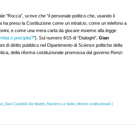
ale “Rocca”, scrive che “il personale politico che, usando il
alia ha preso la Costituzione come un intralcio, come un telefono a
efonini, e come una mera carta da giocare insieme alla legge
bia o precipita?
”). Sul numero 4/15 di “Dialoghi”,
Gian
oni di diritto pubblico nel Dipartimento di Scienze politiche della
ritica, della riforma costituzionale promossa dal governo Renzi
ne
,
Gian Candido De Martin
,
Raniero La Valle
,
riforme costituzionali
|