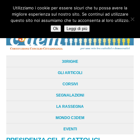
Utilizziamo i cookie per essere sicuri che tu possa avere la
HOME
CHI SIAMO
LA RETE
LE RADICI
DOCUMENTAZIONE
migliore esperienza sul nostro sito. Se continui ad utilizzare
AREE TEMATICHE
DOSSIER
FORUM
LINKS
LIBRI
NEWSLETTER
questo sito noi assumiamo che tu acconsenta al loro utilizzo.
CONTATTI
LOGIN
Ok
Leggi di più
30RIGHE
GLI ARTICOLI
CORSIVI
SEGNALAZIONI
LA RASSEGNA
MONDO C3DEM
EVENTI
PRESIDENZA CEI, E CATTOLICI