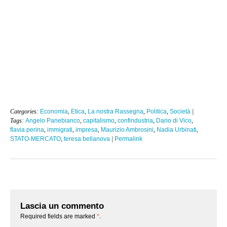
Categories:
Economia
,
Etica
,
La nostra Rassegna
,
Politica
,
Società
|
Tags:
Angelo Panebianco
,
capitalismo
,
confindustria
,
Dario di Vico
,
flavia perina
,
immigrati
,
impresa
,
Maurizio Ambrosini
,
Nadia Urbinati
,
STATO-MERCATO
,
teresa bellanova
|
Permalink
Lascia un commento
Required fields are marked
*
.