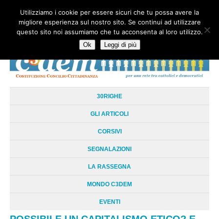
Utilizziamo i cookie per essere sicuri che tu possa avere la
HOME
CHI SIAMO
LA RETE
LE RADICI
DOCUMENTAZIONE
migliore esperienza sul nostro sito. Se continui ad utilizzare
AREE TEMATICHE
DOSSIER
FORUM
LINKS
LIBRI
NEWSLETTER
questo sito noi assumiamo che tu acconsenta al loro utilizzo.
CONTATTI
LOGIN
Ok
Leggi di più
30RIGHE
GLI ARTICOLI
CORSIVI
SEGNALAZIONI
LA RASSEGNA
MONDO C3DEM
EVENTI
POSSIBILE UN CAPITALISMO ETICO? E