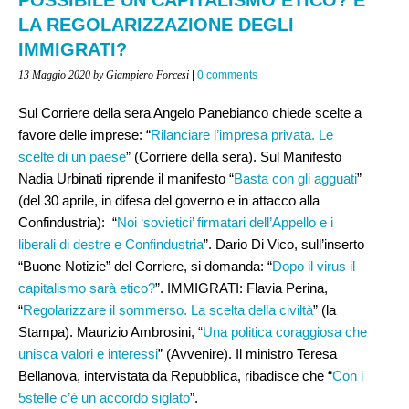
LA REGOLARIZZAZIONE DEGLI
IMMIGRATI?
13 Maggio 2020
by Giampiero Forcesi
|
0 comments
Sul Corriere della sera Angelo Panebianco chiede scelte a
favore delle imprese: “
Rilanciare l’impresa privata. Le
scelte di un paese
” (Corriere della sera). Sul Manifesto
Nadia Urbinati riprende il manifesto “
Basta con gli agguati
”
(del 30 aprile, in difesa del governo e in attacco alla
Confindustria): “
Noi ‘sovietici’ firmatari dell’Appello e i
liberali di destre e Confindustria
”. Dario Di Vico, sull’inserto
“Buone Notizie” del Corriere, si domanda: “
Dopo il virus il
capitalismo sarà etico?
”. IMMIGRATI: Flavia Perina,
“
Regolarizzare il sommerso. La scelta della civiltà
” (la
Stampa). Maurizio Ambrosini, “
Una politica coraggiosa che
unisca valori e interessi
” (Avvenire). Il ministro Teresa
Bellanova, intervistata da Repubblica, ribadisce che “
Con i
5stelle c’è un accordo siglato
”.