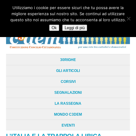
Utilizziamo i cookie per essere sicuri che tu possa avere la
HOME
CHI SIAMO
LA RETE
LE RADICI
DOCUMENTAZIONE
migliore esperienza sul nostro sito. Se continui ad utilizzare
AREE TEMATICHE
DOSSIER
FORUM
LINKS
LIBRI
NEWSLETTER
questo sito noi assumiamo che tu acconsenta al loro utilizzo.
CONTATTI
LOGIN
Ok
Leggi di più
30RIGHE
GLI ARTICOLI
CORSIVI
SEGNALAZIONI
LA RASSEGNA
MONDO C3DEM
EVENTI
L’ITALIA E LA TRAPPOLA LIBICA