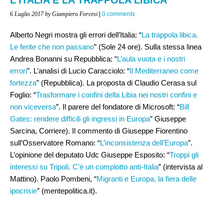
6 Luglio 2017
by Giampiero Forcesi
|
0 comments
Alberto Negri mostra gli errori dell’Italia: “
La trappola libica.
Le ferite che non passano
” (Sole 24 ore). Sulla stessa linea
Andrea Bonanni su Repubblica: “
L’aula vuota e i nostri
errori
”. L’analisi di Lucio Caracciolo: “
Il Mediterraneo come
fortezza
” (Repubblica). La proposta di Claudio Cerasa sul
Foglio: “
Trasformare i confini della Libia nei nostri confini e
non viceversa
”. Il parere del fondatore di Microsoft: “
Bill
Gates: rendere difficili gli ingressi in Europa
” Giuseppe
Sarcina, Corriere). Il commento di Giuseppe Fiorentino
sull’Osservatore Romano: “
L’inconsistenza dell’Europa
”.
L’opinione del deputato Udc Giuseppe Esposito: “
Troppi gli
interessi su Tripoli. C’è un complotto anti-Italia
” (intervista al
Mattino). Paolo Pombeni, “
Migranti e Europa, la fiera delle
ipocrisie
” (mentepolitica.it).