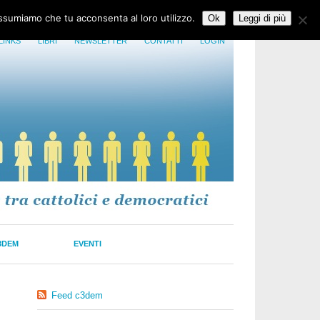
assumiamo che tu acconsenta al loro utilizzo.
Ok
Leggi di più
LINKS
LIBRI
NEWSLETTER
CONTATTI
LOGIN
3DEM
EVENTI
Feed c3dem