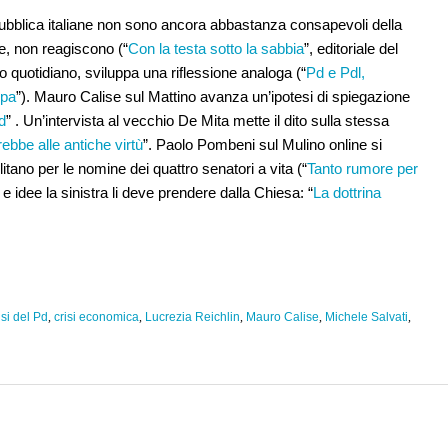
 pubblica italiane non sono ancora abbastanza consapevoli della
ue, non reagiscono (“
Con la testa sotto la sabbia
”, editoriale del
 quotidiano, sviluppa una riflessione analoga (“
Pd e Pdl,
opa
”). Mauro Calise sul Mattino avanza un’ipotesi di spiegazione
d
” . Un’intervista al vecchio De Mita mette il dito sulla stessa
rebbe alle antiche virtù
”. Paolo Pombeni sul Mulino online si
itano per le nomine dei quattro senatori a vita (“
Tanto rumore per
e idee la sinistra li deve prendere dalla Chiesa: “
La dottrina
isi del Pd
,
crisi economica
,
Lucrezia Reichlin
,
Mauro Calise
,
Michele Salvati
,