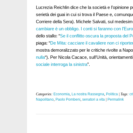
Lucrezia Reichlin dice che la società e l’opinione
serietà dei guai in cui si trova il Paese e, comunq
Corriere della Sera). Michele Salvati, sul medesimo
cambiare è un obbligo. I conti si faranno con l’Eur
dello stallo: “
Se il conflitto oscura la proposta del P
piaga: “
De Mita: cacciare il cavaliere non ci riporte
mostra demoralizzato per le critiche rivolte a Napol
nulla
“). Per Nicola Cacace, sull’Unità, orientamenti 
sociale interroga la sinistra
”.
Categories:
Economia
,
La nostra Rassegna
,
Politica
| Tags:
cr
Napolitano
,
Paolo Pombeni
,
senatori a vita
|
Permalink