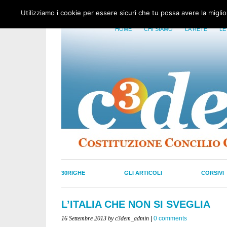
Utilizziamo i cookie per essere sicuri che tu possa avere la migli
HOME
CHI SIAMO
LA RETE
LE
30RIGHE
GLI ARTICOLI
CORSIVI
L’ITALIA CHE NON SI SVEGLIA
16 Settembre 2013
by c3dem_admin
|
0 comments