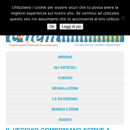
Utilizziamo i cookie per essere sicuri che tu possa avere la
HOME
CHI SIAMO
LA RETE
LE RADICI
DOCUMENTAZIONE
migliore esperienza sul nostro sito. Se continui ad utilizzare
AREE TEMATICHE
DOSSIER
FORUM
LINKS
LIBRI
NEWSLETTER
questo sito noi assumiamo che tu acconsenta al loro utilizzo.
CONTATTI
LOGIN
Ok
Leggi di più
30RIGHE
GLI ARTICOLI
CORSIVI
SEGNALAZIONI
LA RASSEGNA
MONDO C3DEM
EVENTI
IL VECCHIO COMBONIANO SCRIVE A