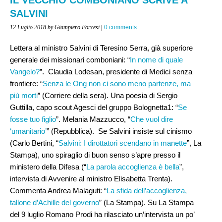
SALVINI
12 Luglio 2018
by Giampiero Forcesi
|
0 comments
Lettera al ministro Salvini di Teresino Serra, già superiore
generale dei missionari comboniani: “
In nome di quale
Vangelo?
”. Claudia Lodesan, presidente di Medici senza
frontiere: “
Senza le Ong non ci sono meno partenze, ma
più morti
” (Corriere della sera). Una poesia di Sergio
Guttilla, capo scout Agesci del gruppo Bolognetta1: “
Se
fosse tuo figlio
”. Melania Mazzucco, “
Che vuol dire
‘umanitario’
” (Repubblica). Se Salvini insiste sul cinismo
(Carlo Bertini, “
Salvini: I dirottatori scendano in manette
”, La
Stampa), uno spiraglio di buon senso s’apre presso il
ministero della Difesa (“
La parola accoglienza è bella
”,
intervista di Avvenire al ministro Elisabetta Trenta).
Commenta Andrea Malaguti: “
La sfida dell’accoglienza,
tallone d’Achille del governo
” (La Stampa). Su La Stampa
del 9 luglio Romano Prodi ha rilasciato un’intervista un po’