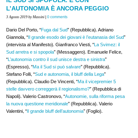
L’AUTONOMIA È ANCORA PEGGIO
3 Agosto 2019
by Massini
|
0 comments
Dario Del Porto, “
Fuga dal Sud
” (Repubblica). Adriano
Giannola, “
Il grande esodo dei giovani è l’eutanasia del Sud
”
(intervista al Manifesto). Gianfranco Viesti, “
La Svimez: il
Sud arretra e si spopola
” (Messaggero). Emanuele Felice,
“
L’autonomia contro il sud unisce destra e sinistra
”
(Espresso), “
Ma il Sud si può salvare
” (Repubblica).
Stefano Folli, “
Sud e autonomia, il bluff della Lega
”
(Repubblica). Claudio De Vincenti, “
Ma il vicepremier 5
stelle davvero correggerà il regionalismo?
” (Repubblica di
Napoli). Valerio Castronovo, “
Autonomie, sulla riforma pesa
la nuova questione meridionale
” (Repubblica). Valerio
Valentini, “
Il grande bluff dell’autonomia
” (Foglio).