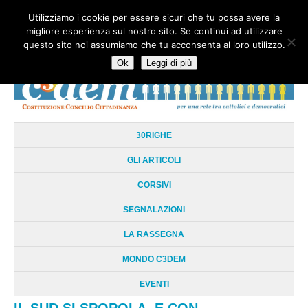
Utilizziamo i cookie per essere sicuri che tu possa avere la
HOME
CHI SIAMO
LA RETE
LE RADICI
DOCUMENTAZIONE
migliore esperienza sul nostro sito. Se continui ad utilizzare
AREE TEMATICHE
DOSSIER
FORUM
LINKS
LIBRI
NEWSLETTER
questo sito noi assumiamo che tu acconsenta al loro utilizzo.
CONTATTI
LOGIN
Ok
Leggi di più
30RIGHE
GLI ARTICOLI
CORSIVI
SEGNALAZIONI
LA RASSEGNA
MONDO C3DEM
EVENTI
IL SUD SI SPOPOLA. E CON