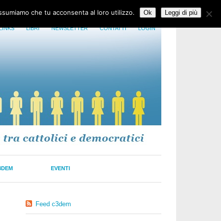
assumiamo che tu acconsenta al loro utilizzo.
Ok
Leggi di più
LINKS
LIBRI
NEWSLETTER
CONTATTI
LOGIN
3DEM
EVENTI
Feed c3dem