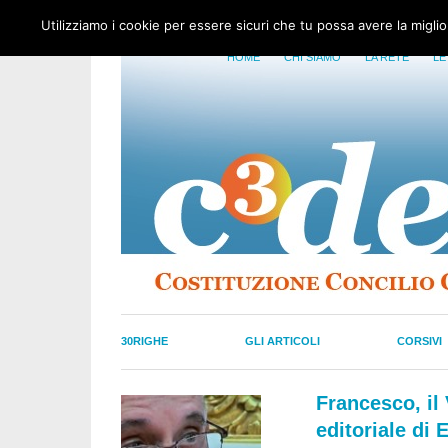
Utilizziamo i cookie per essere sicuri che tu possa avere la migli
HOME
CHI SIAMO
LA RETE
LE
30RIGHE
GLI ARTICOLI
CORSIVI
Francesco, il 
editoriale di 