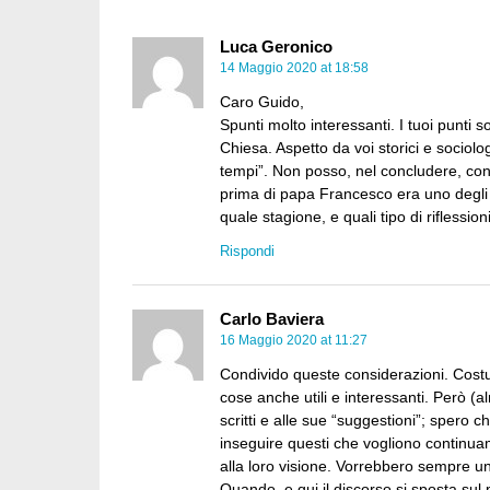
Luca Geronico
14 Maggio 2020 at 18:58
Caro Guido,
Spunti molto interessanti. I tuoi punti 
Chiesa. Aspetto da voi storici e sociolo
tempi”. Non posso, nel concludere, const
prima di papa Francesco era uno degli “a
quale stagione, e quali tipo di riflession
Rispondi
Carlo Baviera
16 Maggio 2020 at 11:27
Condivido queste considerazioni. Costui 
cose anche utili e interessanti. Però (
scritti e alle sue “suggestioni”; spero 
inseguire questi che vogliono continu
alla loro visione. Vorrebbero sempre un
Quando, e qui il discorso si sposta sul p