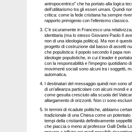
antropocentrico” che ha portato alla logica te
dell’utilitarismo tra gli esseri umani. Quindi
critica: come la fede cristiana ha sempre rivendi
rapporto primigenio con l’ellenismo classico.
C’è sicuramente in Francesco una relativizzaz
identitaria (ma lo stesso Giovanni Paolo II av
non di una ideologia politica). Ma non è quest
progetto di costruzione dal basso di assetti nu
che populistica: il popolo secondo il papa non
ideologie populistiche, in cui il leader è porta
con la responsabilità e l’impegno quotidiano di 
movimenti sociali sono alcuni tra i soggetti, m
automatica.
I destinatari del messaggio quindi non sono affa
di un’alleanza particolare con alcuni mondi e al
come gesuita cresciuto alla scuola del Vatica
allargamento di orizzonti. Non ci sono esclusiv
In termini di ricadute politiche, abbiamo cert
tradizionale di una Chiesa come un potentato so
tempi della cristianità definitivamente seppelli
che piaccia o meno al professor Galli Della Logg
provare a influire nei modi possibili: riscontria