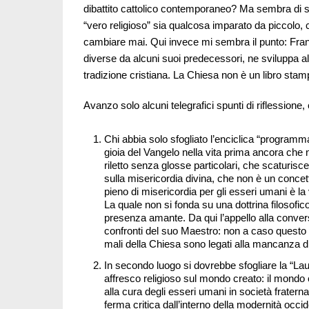
dibattito cattolico contemporaneo? Ma sembra di sc
“vero religioso” sia qualcosa imparato da piccolo
cambiare mai. Qui invece mi sembra il punto: Fran
diverse da alcuni suoi predecessori, ne sviluppa al
tradizione cristiana. La Chiesa non è un libro stam
Avanzo solo alcuni telegrafici spunti di riflessione
Chi abbia solo sfogliato l’enciclica “programmat
gioia del Vangelo nella vita prima ancora che 
riletto senza glosse particolari, che scaturisc
sulla misericordia divina, che non è un concet
pieno di misericordia per gli esseri umani è l
La quale non si fonda su una dottrina filosofi
presenza amante. Da qui l’appello alla conver
confronti del suo Maestro: non a caso questo è
mali della Chiesa sono legati alla mancanza d
In secondo luogo si dovrebbe sfogliare la “La
affresco religioso sul mondo creato: il mondo
alla cura degli esseri umani in società frater
ferma critica dall’interno della modernità occ