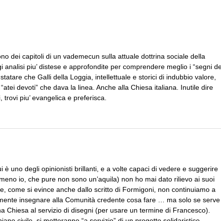
sono dei capitoli di un vademecun sulla attuale dottrina sociale della
gi analisi piu’ distese e approfondite per comprendere meglio i “segni de
atare che Galli della Loggia, intellettuale e storici di indubbio valore,
tei devoti” che dava la linea. Anche alla Chiesa italiana. Inutile dire
i, trovi piu’ evangelica e preferisca.
è uno degli opinionisti brillanti, e a volte capaci di vedere e suggerire
almeno io, che pure non sono un’aquila) non ho mai dato rilievo ai suoi
che, come si evince anche dallo scritto di Formigoni, non continuiamo a
amente insegnare alla Comunità credente cosa fare … ma solo se serve
a Chiesa al servizio di disegni (per usare un termine di Francesco).
iano civile, si metteranno “a servizio” di un progetto solidaristico,