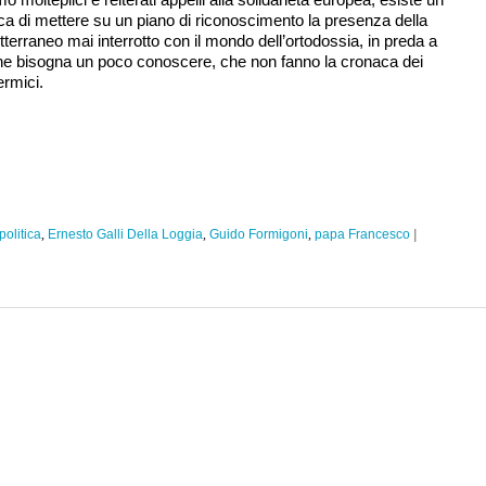
a di mettere su un piano di riconoscimento la presenza della
erraneo mai interrotto con il mondo dell’ortodossia, in preda a
 che bisogna un poco conoscere, che non fanno la cronaca dei
ermici.
politica
,
Ernesto Galli Della Loggia
,
Guido Formigoni
,
papa Francesco
|