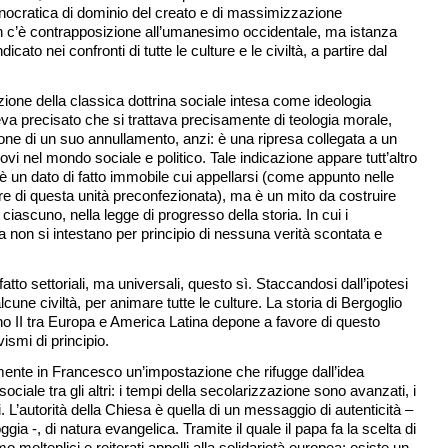
cnocratica di dominio del creato e di massimizzazione
 non c’è contrapposizione all’umanesimo occidentale, ma istanza
cato nei confronti di tutte le culture e le civiltà, a partire dal
ione della classica dottrina sociale intesa come ideologia
eva precisato che si trattava precisamente di teologia morale,
ione di un suo annullamento, anzi: è una ripresa collegata a un
ovi nel mondo sociale e politico. Tale indicazione appare tutt’altro
 è un dato di fatto immobile cui appellarsi (come appunto nelle
tore di questa unità preconfezionata), ma è un mito da costruire
ciascuno, nella legge di progresso della storia. In cui i
a non si intestano per principio di nessuna verità scontata e
tto settoriali, ma universali, questo sì. Staccandosi dall’ipotesi
cune civiltà, per animare tutte le culture. La storia di Bergoglio
no II tra Europa e America Latina depone a favore di questo
ismi di principio.
amente in Francesco un’impostazione che rifugge dall’idea
ciale tra gli altri: i tempi della secolarizzazione sono avanzati, i
ti. L’autorità della Chiesa è quella di un messaggio di autenticità –
ia -, di natura evangelica. Tramite il quale il papa fa la scelta di
mo molteplici e reiterati appelli alla solidarietà europea; esiste un