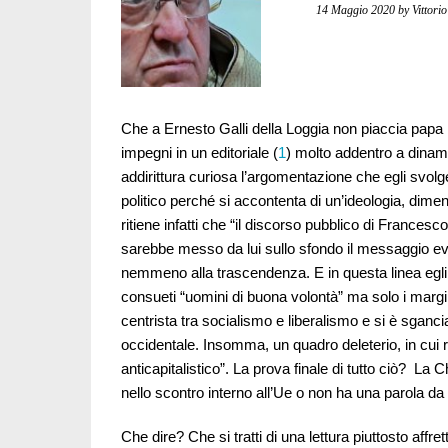
14 Maggio 2020
by Vittor
Che a Ernesto Galli della Loggia non piaccia papa F
impegni in un editoriale (
1
) molto addentro a dinami
addirittura curiosa l’argomentazione che egli svolg
politico perché si accontenta di un’ideologia, diment
ritiene infatti che “il discorso pubblico di Francesco 
sarebbe messo da lui sullo sfondo il messaggio ev
nemmeno alla trascendenza. E in questa linea egli ri
consueti “uomini di buona volontà” ma solo i margin
centrista tra socialismo e liberalismo e si è sganci
occidentale. Insomma, un quadro deleterio, in cui 
anticapitalistico”. La prova finale di tutto ciò? La 
nello scontro interno all’Ue o non ha una parola da 
Che dire? Che si tratti di una lettura piuttosto affr