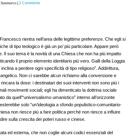
io Sammarco
|
2 Comments
rancesco rientra nell’area delle legittime preferenze. Che egli si
che di tipo teologico è già un po’ più particolare. Appare però
e. Il suo tema è la novità di una Chiesa che non ha più impatto
icando il proprio elemento identitario più vero. Galli della Loggia
inclina a perdere ogni specificità di tipo religioso”. Addirittura,
angelico. Non ci sarebbe alcun richiamo alla conversione e
ncara la dose: i destinatari dei suoi interventi non sono più i
ali movimenti sociali; egli ha dimenticato la dottrina sociale
ato da quell’“universalismo umanistico” interno all’orizzonte
resterebbe solo “un’ideologia a sfondo populistico-comunitario-
Chiesa non riesce più a fare politica perché non riesce a influire
dire sulla crescita dei poteri russo e cinese.
ettata ed esterna, che non coglie alcuni codici essenziali del