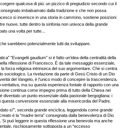
orgere qualcosa di più: un pizzico di pregiudizio secondo cui il
, consegnato imbalsamato dalla tradizione e che non possa
cesco si inserisce in una storia in cammino, sostiene posizioni
tre nuove, tutte dentro la sinfonia non univoca della grande
pato una volta per tutte…
, che sarebbero potenzialmente tutti da sviluppare.
ica” “Evangelii gaudium” si è fatto un’idea della centralità della
nella riflessione di Francesco. È da tale messaggio essenziale,
e la forza religiosa intrinseca del suo argomentare. Che si centra
to sociologico. La rivelazione da parte di Gesù Cristo di un Dio
a verità del Vangelo, è l’unico modo di concepire la trascendenza.
co-veritativa, ma su questa esperienza fontale di rapporto con una
sione continua come impegno prima di tutto della Chiesa nei
 diventato un punto essenziale dalla pastorale bergogliana: i
i questa conversione essenziale alla misericordia del Padre.
udato si’”, seconda grande enciclica, leggendola come grande
 creato è la “madre terra” consegnata dalla benevolenza di Dio
na. Si può leggere in questa riflessione una benevola ma anche
identale, rischiosamente sottoposta a un “eccesso