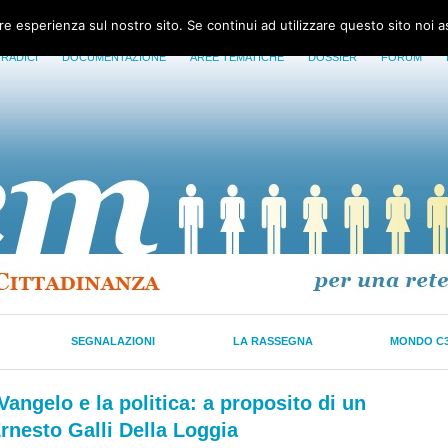
ore esperienza sul nostro sito. Se continui ad utilizzare questo sito noi 
 RADICI
DOCUMENTAZIONE
AREE TEMATICHE
DOSSIER
FORUM
SEGNALAZIONI
LA RASSEGNA
MONDO C
Vangelo e la politica: a proposito di un
Ernesto Galli Della Loggia