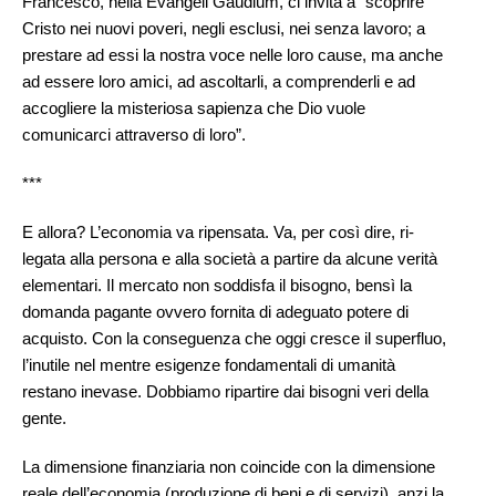
Francesco, nella Evangeli Gaudium, ci invita a “scoprire
Cristo nei nuovi poveri, negli esclusi, nei senza lavoro; a
prestare ad essi la nostra voce nelle loro cause, ma anche
ad essere loro amici, ad ascoltarli, a comprenderli e ad
accogliere la misteriosa sapienza che Dio vuole
comunicarci attraverso di loro”.
***
E allora? L’economia va ripensata. Va, per così dire, ri-
legata alla persona e alla società a partire da alcune verità
elementari. Il mercato non soddisfa il bisogno, bensì la
domanda pagante ovvero fornita di adeguato potere di
acquisto. Con la conseguenza che oggi cresce il superfluo,
l’inutile nel mentre esigenze fondamentali di umanità
restano inevase. Dobbiamo ripartire dai bisogni veri della
gente.
La dimensione finanziaria non coincide con la dimensione
reale dell’economia (produzione di beni e di servizi), anzi la