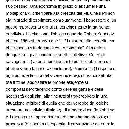
suo destino. Una economia in grado di assumere una
molteplicità di criteri oltre alla crescita del Pil. Che il Pil non
sia in grado di esprimere compiutamente il benessere di un
paese rappresenta ormai un convincimento largamente
condiviso. La citazione d’obbligo riguarda Robert Kennedy
che nel 1968 affermava che “il Pil misura tutto, eccetto ciò
che rende la vita degna di essere vissuta”. Altri criteri,
dunque, sui quali fondare le scelte collettive. Criteri di
salvaguardia (la terra non è soltanto per noi, abbiamo un
obbligo verso le generazioni future); di umanità (il rispetto di
ogni uomo è la cifra del vivere insieme); di responsabilità
(se tutti nel soddisfare le proprie esigenze si
comportassero tenendo conto delle esigenze e delle
necessità degli altri, alla fine tutti si troverebbero in una
situazione migliore di quella che deriverebbe da logiche
strettamente individualistiche); di moderazione (la sobrietà
è il modo per scoprire risorse che non hanno prezzo); di
prudenza (nel senso di capacità di prevenzione e controllo