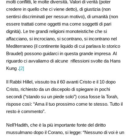
molti conflitti, le molte diversità. Valori di verità (poter
credere in quello che ci viene detto), di giustizia (non
sentirsi discriminati per nessun motivo), di umanità (non
essere trattati come oggetti ma come soggetti di pari
dignità). Le tre grandi religioni monoteistiche che si
affacciano, si incrociano, si scontrano, si incontrano nel
Mediterraneo (il continente liquido di cui parlava lo storico
Braudel) possono guidarci in questa grande impresa Al
riguardo ci avvaliamo di alcune riflessioni svolte da Hans
Kung .
[2]
Il Rabbì Hillel, vissuto tra il 60 avanti Cristo e il 10 dopo
Cristo, richiesto da un discepolo di spiegare in pochi
secondi (“stando su un piede solo”) cosa fosse la Torah,
rispose così: “Ama il tuo prossimo come te stesso. Tutto il
resto è commento”.
Nell’Hadith, che è la più importante fonte del diritto
mussulmano dopo il Corano, si legge: “Nessuno di voi è un