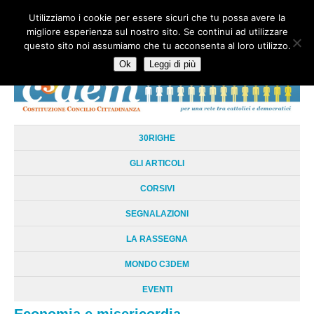
Utilizziamo i cookie per essere sicuri che tu possa avere la
HOME
CHI SIAMO
LA RETE
LE RADICI
DOCUMENTAZIONE
migliore esperienza sul nostro sito. Se continui ad utilizzare
AREE TEMATICHE
DOSSIER
FORUM
LINKS
LIBRI
NEWSLETTER
questo sito noi assumiamo che tu acconsenta al loro utilizzo.
CONTATTI
LOGIN
Ok
Leggi di più
30RIGHE
GLI ARTICOLI
CORSIVI
SEGNALAZIONI
LA RASSEGNA
MONDO C3DEM
EVENTI
Economia e misericordia