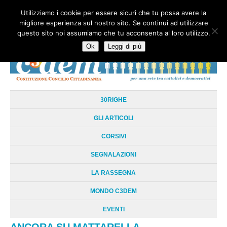
Utilizziamo i cookie per essere sicuri che tu possa avere la
HOME
CHI SIAMO
LA RETE
LE RADICI
DOCUMENTAZIONE
migliore esperienza sul nostro sito. Se continui ad utilizzare
AREE TEMATICHE
DOSSIER
FORUM
LINKS
LIBRI
NEWSLETTER
questo sito noi assumiamo che tu acconsenta al loro utilizzo.
CONTATTI
LOGIN
Ok
Leggi di più
30RIGHE
GLI ARTICOLI
CORSIVI
SEGNALAZIONI
LA RASSEGNA
MONDO C3DEM
EVENTI
ANCORA SU MATTARELLA