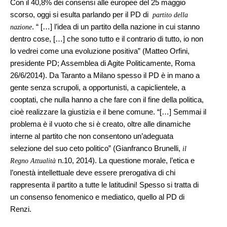
Con il 40,8% dei consensi alle europee del 25 maggio
scorso, oggi si esulta parlando per il PD di
partito della
. “ […] l’idea di un partito della nazione in cui stanno
nazione
dentro cose, […] che sono tutto e il contrario di tutto, io non
lo vedrei come una evoluzione positiva” (Matteo Orfini,
presidente PD; Assemblea di Agite Politicamente, Roma
26/6/2014). Da Taranto a Milano spesso il PD è in mano a
gente senza scrupoli, a opportunisti, a capiclientele, a
cooptati, che nulla hanno a che fare con il fine della politica,
cioè realizzare la giustizia e il bene comune. “[…] Semmai il
problema è il vuoto che si è creato, oltre alle dinamiche
interne al partito che non consentono un’adeguata
selezione del suo ceto politico” (Gianfranco Brunelli,
il
n.10, 2014). La questione morale, l’etica e
Regno
Attualità
l’onestà intellettuale deve essere prerogativa di chi
rappresenta il partito a tutte le latitudini! Spesso si tratta di
un consenso fenomenico e mediatico, quello al PD di
Renzi.