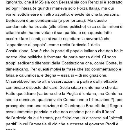
ignorarlo, che il M5S sia con Bersani sia con Renzi si è sottratto
ad ogni intesa (e quindi rimaneva solo Forza Italia), ma qui
vorrei sottolineare un altro aspetto: è evidente che la persona
Berlusconi è un condannato (e per fortuna). Ma questo
condannato ha trovato (alle ultime politiche) circa sette milioni di
cittadini che hanno votato il suo partito, e con questo fatto
occorre fare i conti, se si vuole rispettare la sovranità che
“appartiene al popolo”, come recita l’articolo 1 della
Costituzione. Non è che la parte di popolo italiano che non ha le
nostre idee politiche è formata da paria senza diritti. Ci sono
troppi sedicenti difensori della Costituzione che, come Conte, lo
dimenticano. Per questi motivi la frase che sto commentando è
falsa e calunniosa, e degna – essa sì – di indignazione.
Ci sarebbero molte altre osservazioni, a partire dall’ineffabile
combinato disposto del card. Scola citato nientemeno che dal
Fatto quotidiano (va bene che la Puglia è lontana, ma Conte ha
sentito nominare qualche volta Comunione e Liberazione?), per
proseguire con una citazione di Gianfranco Brunelli da Il Regno
assolutamente parziale e che non esprime per nulla il ‘tono’
dell’articolo da cui è tratta, per finire con un discorso sui “piccoli
partiti” in cui l’amnesia di ciò che successe al governo Prodi è
totale.