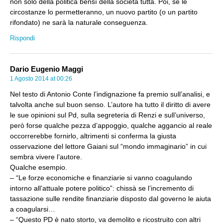
non solo della politica bensì della società tutta. Poi, se le
circostanze lo permetteranno, un nuovo partito (o un partito
rifondato) ne sarà la naturale conseguenza.
Rispondi
Dario Eugenio Maggi
1 Agosto 2014 at 00:26
Nel testo di Antonio Conte l’indignazione fa premio sull’analisi, e
talvolta anche sul buon senso. L’autore ha tutto il diritto di avere
le sue opinioni sul Pd, sulla segreteria di Renzi e sull’universo,
però forse qualche pezza d’appoggio, qualche aggancio al reale
occorrerebbe fornirlo, altrimenti si conferma la giusta
osservazione del lettore Gaiani sul “mondo immaginario” in cui
sembra vivere l’autore.
Qualche esempio.
– “Le forze economiche e finanziarie si vanno coagulando
intorno all’attuale potere politico”: chissà se l’incremento di
tassazione sulle rendite finanziarie disposto dal governo le aiuta
a coagularsi…
– “Questo PD è nato storto, va demolito e ricostruito con altri