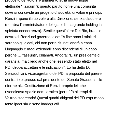
proposito del voto in Parlamento sulla nuova legge
elettorale “Italicum”); questo partito non è una comunità
dove si condivide un progetto di società, di valori e princìpi.
Renzi impone il suo volere alla Direzione, senza discutere
(sembra l’amministratore delegato di una grande holding in
spietata concorrenza). Sentite quest’altra: Del Rio, braccio
destro di Renzi nel governo, dice: “A fine anno i ministri
saranno giudicati, chi non porta risultati andrà a casa”.
Linguaggio e modi aziendali: sono dipendenti di un capo
perché … “assunti”, chiamati. Ancora: “E’ un presidente di
garanzia, ma credo anche che, essendo stato eletto nel
PD, debba accettarne le indicazioni”. Lo ha detto D.
Serracchiani, vicesegretario del PD, a proposito del parere
contrario espresso dal presidente del Senato Grasso, sulle
riforme alla Costituzione di Renzi; proprio lei, che
rivendicava spazio democratico (per sé?) ai tempi di
Veltroni segretario! Questi quadri dirigenti del PD esprimono
tanta ipocrisia e sono inadeguati!