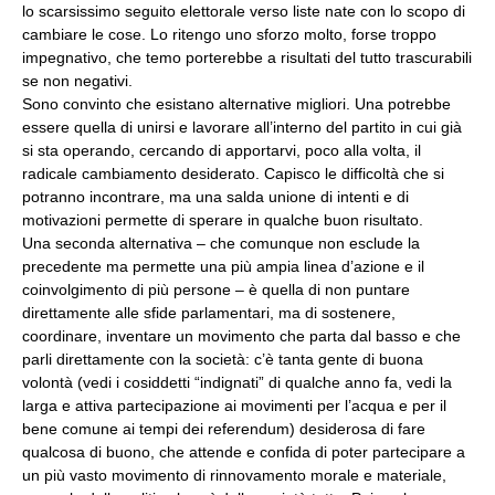
lo scarsissimo seguito elettorale verso liste nate con lo scopo di
cambiare le cose. Lo ritengo uno sforzo molto, forse troppo
impegnativo, che temo porterebbe a risultati del tutto trascurabili
se non negativi.
Sono convinto che esistano alternative migliori. Una potrebbe
essere quella di unirsi e lavorare all’interno del partito in cui già
si sta operando, cercando di apportarvi, poco alla volta, il
radicale cambiamento desiderato. Capisco le difficoltà che si
potranno incontrare, ma una salda unione di intenti e di
motivazioni permette di sperare in qualche buon risultato.
Una seconda alternativa – che comunque non esclude la
precedente ma permette una più ampia linea d’azione e il
coinvolgimento di più persone – è quella di non puntare
direttamente alle sfide parlamentari, ma di sostenere,
coordinare, inventare un movimento che parta dal basso e che
parli direttamente con la società: c’è tanta gente di buona
volontà (vedi i cosiddetti “indignati” di qualche anno fa, vedi la
larga e attiva partecipazione ai movimenti per l’acqua e per il
bene comune ai tempi dei referendum) desiderosa di fare
qualcosa di buono, che attende e confida di poter partecipare a
un più vasto movimento di rinnovamento morale e materiale,