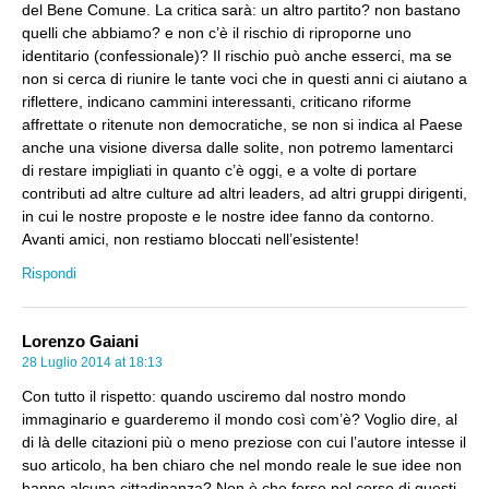
del Bene Comune. La critica sarà: un altro partito? non bastano
quelli che abbiamo? e non c’è il rischio di riproporne uno
identitario (confessionale)? Il rischio può anche esserci, ma se
non si cerca di riunire le tante voci che in questi anni ci aiutano a
riflettere, indicano cammini interessanti, criticano riforme
affrettate o ritenute non democratiche, se non si indica al Paese
anche una visione diversa dalle solite, non potremo lamentarci
di restare impigliati in quanto c’è oggi, e a volte di portare
contributi ad altre culture ad altri leaders, ad altri gruppi dirigenti,
in cui le nostre proposte e le nostre idee fanno da contorno.
Avanti amici, non restiamo bloccati nell’esistente!
Rispondi
Lorenzo Gaiani
28 Luglio 2014 at 18:13
Con tutto il rispetto: quando usciremo dal nostro mondo
immaginario e guarderemo il mondo così com’è? Voglio dire, al
di là delle citazioni più o meno preziose con cui l’autore intesse il
suo articolo, ha ben chiaro che nel mondo reale le sue idee non
hanno alcuna cittadinanza? Non è che forse nel corso di questi