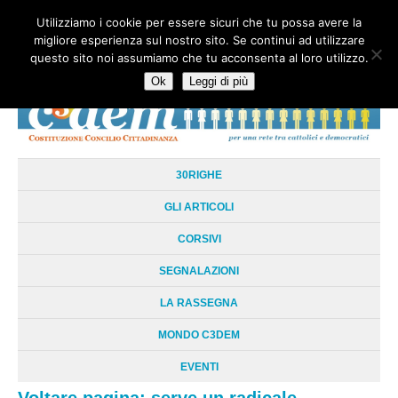
Utilizziamo i cookie per essere sicuri che tu possa avere la
HOME
CHI SIAMO
LA RETE
LE RADICI
DOCUMENTAZIONE
migliore esperienza sul nostro sito. Se continui ad utilizzare
AREE TEMATICHE
DOSSIER
FORUM
LINKS
LIBRI
NEWSLETTER
questo sito noi assumiamo che tu acconsenta al loro utilizzo.
CONTATTI
LOGIN
Ok
Leggi di più
30RIGHE
GLI ARTICOLI
CORSIVI
SEGNALAZIONI
LA RASSEGNA
MONDO C3DEM
EVENTI
Voltare pagina: serve un radicale