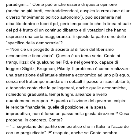
paradigmi…” Conte può anche essere di questa opinione
(anche se più tardi, contraddicendosi, auspica la creazione di un
diverso “movimento politico autonomo”), può sostenerla nel
dibattito dentro e fuori il pd, però tenga conto che la linea attuale
del pd è frutto di un continuo dibattito e di votazioni che hanno
espresso una certa maggioranza. E questo fa parte o no dello
“specifico della democrazia”?
– “Non c’è un progetto di società al di fuori del liberismo
economico e finanziario”. Questo è un tema serio. Conte si
tranquillizzi: c’è qualcuno nel Pd, e nel governo, capace di
leggere Stiglitz, Krugman, Piketty. Il problema è come realizzare
una transizione dall’attuale sistema economico ad uno più equo,
senza nel frattempo mandare in default il paese e i suoi abitanti,
e tenendo conto che le palingenesi, anche quelle economiche,
richiedono gradualità, tempi lunghi, alleanze a livello
quantomeno europeo. E quanto all’azione del governo: colpire
le rendite finanziarie, quelle di posizione, e la spesa
improduttiva, non è forse un passo nella giusta direzione? Cosa
propone, in concreto, Conte?
– “… segretario del partito democratico che in Italia fa l’accordo
con un pregiudicato”. E’ risaputo, anche se Conte sembra