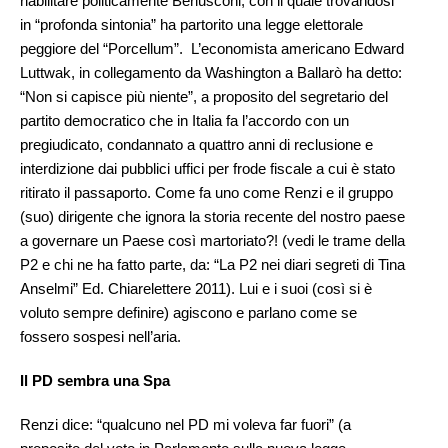
riabilitare politicamente Berlusconi, con il quale trovandosi
in “profonda sintonia” ha partorito una legge elettorale
peggiore del “Porcellum”. L’economista americano Edward
Luttwak, in collegamento da Washington a Ballarò ha detto:
“Non si capisce più niente”, a proposito del segretario del
partito democratico che in Italia fa l’accordo con un
pregiudicato, condannato a quattro anni di reclusione e
interdizione dai pubblici uffici per frode fiscale a cui è stato
ritirato il passaporto. Come fa uno come Renzi e il gruppo
(suo) dirigente che ignora la storia recente del nostro paese
a governare un Paese così martoriato?! (vedi le trame della
P2 e chi ne ha fatto parte, da: “La P2 nei diari segreti di Tina
Anselmi” Ed. Chiarelettere 2011). Lui e i suoi (così si è
voluto sempre definire) agiscono e parlano come se
fossero sospesi nell’aria.
Il PD sembra una Spa
Renzi dice: “qualcuno nel PD mi voleva far fuori” (a