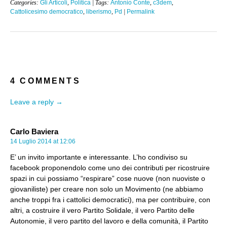
Categories:
Gli Articoli
,
Politica
| Tags:
Antonio Conte
,
c3dem
,
Cattolicesimo democratico
,
liberismo
,
Pd
|
Permalink
4 COMMENTS
Leave a reply →
Carlo Baviera
14 Luglio 2014 at 12:06
E’ un invito importante e interessante. L’ho condiviso su
facebook proponendolo come uno dei contributi per ricostruire
spazi in cui possiamo “respirare” cose nuove (non nuoviste o
giovaniliste) per creare non solo un Movimento (ne abbiamo
anche troppi fra i cattolici democratici), ma per contribuire, con
altri, a costruire il vero Partito Solidale, il vero Partito delle
Autonomie, il vero partito del lavoro e della comunità, il Partito