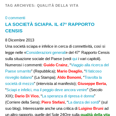
TAG ARCHIVES:
QUALITÀ DELLA VITA
0 commenti
LA SOCIETÀ SCIAPA. IL 47° RAPPORTO
CENSIS
8 Dicembre 2013
Una società sciapa e infelice in cerca di connettività, così si
legge nelle «
Considerazioni generali
» del 47° Rapporto Censis
sulla situazione sociale del Paese (vedi
qui
i vari capitoli).
Numerosi i commenti:
Guido Crainz
, “
Viaggio alla ricerca del
Paese smarrito
” (Repubblica);
Mario Deaglio
, “
Il faticoso
risveglio italiano
” (La Stampa);
Aldo Bonomi
, “
Travolta la
società di mezzo
” (intervista al manifesto);
Giuseppe Berta
,
“
Sciapi e infelici, ma il peggio deve ancora venire
” (Secolo
XIX);
Dario Di Vico
, “
La speranza di ripresa è donna
”
(Corriere della Sera);
Piero Stefani
, “
La danza dei sordi
” (sul
suo blog). Interessante anche una critica di
Luigino Bruni
ad
un altro rapporto, quelle del Sole 24Ore sulla
qualità della vita