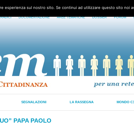
ore esperienza sul nostro sito. Se continui ad utilizzare questo sito noi 
 RADICI
DOCUMENTAZIONE
AREE TEMATICHE
DOSSIER
FORUM
SEGNALAZIONI
LA RASSEGNA
MONDO C
SUO” PAPA PAOLO