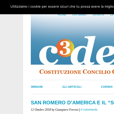
Utilizziamo i cookie per essere sicuri che tu possa avere la migli
HOME
CHI SIAMO
LA RETE
LE
30RIGHE
GLI ARTICOLI
CORSIVI
SAN ROMERO D’AMERICA E IL “
12 Ottobre 2018
by Giampiero Forcesi
|
0 comments