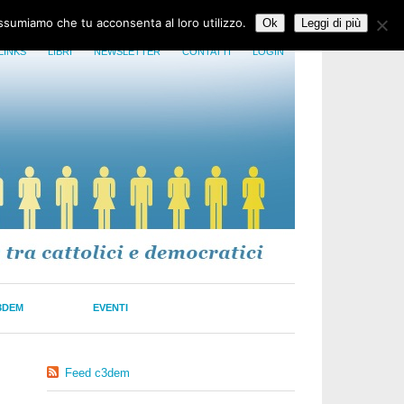
assumiamo che tu acconsenta al loro utilizzo.
Ok
Leggi di più
LINKS
LIBRI
NEWSLETTER
CONTATTI
LOGIN
3DEM
EVENTI
Feed c3dem