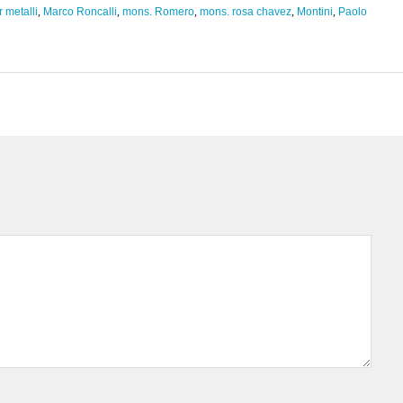
r metalli
,
Marco Roncalli
,
mons. Romero
,
mons. rosa chavez
,
Montini
,
Paolo