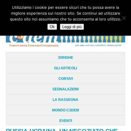
Utilizziamo i cookie per essere sicuri che tu possa avere la
HOME
CHI SIAMO
LA RETE
LE RADICI
DOCUMENTAZIONE
migliore esperienza sul nostro sito. Se continui ad utilizzare
AREE TEMATICHE
DOSSIER
FORUM
LINKS
LIBRI
NEWSLETTER
questo sito noi assumiamo che tu acconsenta al loro utilizzo.
CONTATTI
LOGIN
Ok
Leggi di più
30RIGHE
GLI ARTICOLI
CORSIVI
SEGNALAZIONI
LA RASSEGNA
MONDO C3DEM
EVENTI
RUSSIA-UCRAINA, UN NEGOZIATO CHE