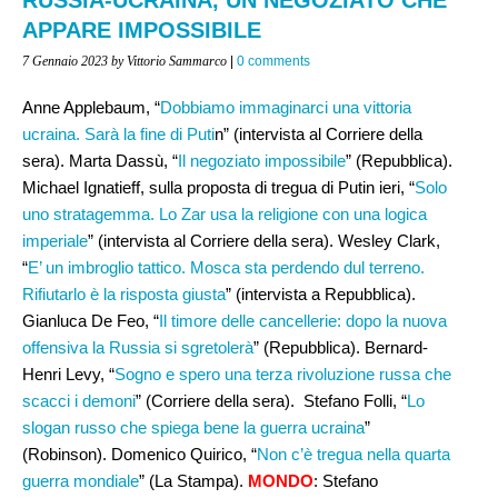
APPARE IMPOSSIBILE
7 Gennaio 2023
by Vittorio Sammarco
|
0 comments
Anne Applebaum, “
Dobbiamo immaginarci una vittoria
ucraina. Sarà la fine di Puti
n” (intervista al Corriere della
sera). Marta Dassù, “
Il negoziato impossibile
” (Repubblica).
Michael Ignatieff, sulla proposta di tregua di Putin ieri, “
Solo
uno stratagemma. Lo Zar usa la religione con una logica
imperiale
” (intervista al Corriere della sera). Wesley Clark,
“
E’ un imbroglio tattico. Mosca sta perdendo dul terreno.
Rifiutarlo è la risposta giusta
” (intervista a Repubblica).
Gianluca De Feo, “
Il timore delle cancellerie: dopo la nuova
offensiva la Russia si sgretolerà
” (Repubblica). Bernard-
Henri Levy, “
Sogno e spero una terza rivoluzione russa che
scacci i demoni
” (Corriere della sera). Stefano Folli, “
Lo
slogan russo che spiega bene la guerra ucraina
”
(Robinson). Domenico Quirico, “
Non c’è tregua nella quarta
guerra mondiale
” (La Stampa).
MONDO
: Stefano