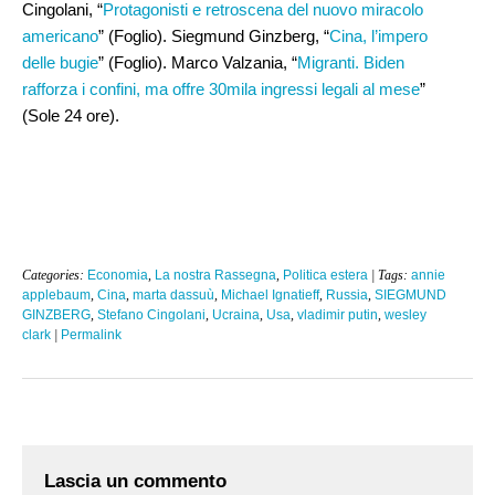
Cingolani, “
Protagonisti e retroscena del nuovo miracolo
americano
” (Foglio). Siegmund Ginzberg, “
Cina, l’impero
delle bugie
” (Foglio). Marco Valzania, “
Migranti. Biden
rafforza i confini, ma offre 30mila ingressi legali al mese
”
(Sole 24 ore).
Categories:
Economia
,
La nostra Rassegna
,
Politica estera
| Tags:
annie
applebaum
,
Cina
,
marta dassuù
,
Michael Ignatieff
,
Russia
,
SIEGMUND
GINZBERG
,
Stefano Cingolani
,
Ucraina
,
Usa
,
vladimir putin
,
wesley
clark
|
Permalink
Lascia un commento