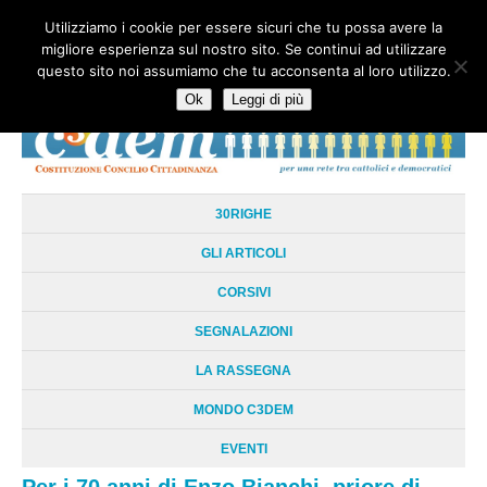
Utilizziamo i cookie per essere sicuri che tu possa avere la
HOME
CHI SIAMO
LA RETE
LE RADICI
DOCUMENTAZIONE
migliore esperienza sul nostro sito. Se continui ad utilizzare
AREE TEMATICHE
DOSSIER
FORUM
LINKS
LIBRI
NEWSLETTER
questo sito noi assumiamo che tu acconsenta al loro utilizzo.
CONTATTI
LOGIN
Ok
Leggi di più
30RIGHE
GLI ARTICOLI
CORSIVI
SEGNALAZIONI
LA RASSEGNA
MONDO C3DEM
EVENTI
Per i 70 anni di Enzo Bianchi, priore di