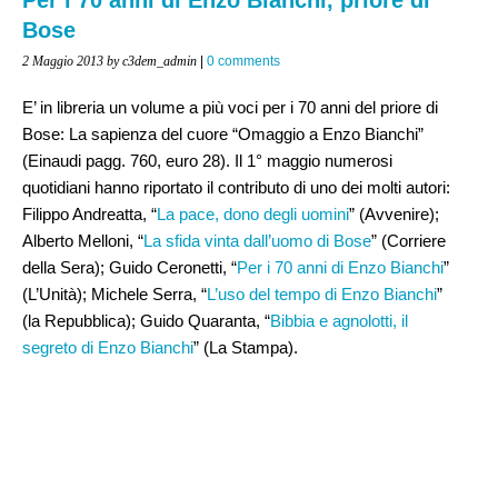
Bose
2 Maggio 2013
by c3dem_admin
|
0 comments
E’ in libreria un volume a più voci per i 70 anni del priore di
Bose:
La sapienza del cuore “Omaggio a Enzo Bianchi”
(Einaudi pagg. 760, euro 28). Il 1° maggio numerosi
quotidiani hanno riportato il contributo di uno dei molti autori:
Filippo Andreatta, “
La pace, dono degli uomini
” (Avvenire);
Alberto Melloni, “
La sfida vinta dall’uomo di Bose
” (Corriere
della Sera); Guido Ceronetti, “
Per i 70 anni di Enzo Bianchi
”
(L’Unità); Michele Serra, “
L’uso del tempo di Enzo Bianchi
”
(la Repubblica); Guido Quaranta, “
Bibbia e agnolotti, il
segreto di Enzo Bianchi
” (La Stampa).