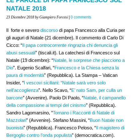
NATALE 2018
23 Dicembre 2018
by Giampiero Forcesi
|
0 comments
Il forte e severo
discorso
di papa Francesco alla Curia per
gli auguri di Natale (21 dicembre). Il commento di Carlo Di
Cicco: “
Il papa controcorrente ringrazia chi denuncia gli
abusi sessuali
” (tiscali.it). La catechesi di Francesco sul
Natale (19 dicembre): “
Natale, le sorprese che piacciono a
Dio
”. Eugenio Scalfari, “
Francesco e la Chiesa senza la
paura di modernità
” (Repubblica). La Stampa – Vatican
Insider, “
I vescovi siciliani: “Natale sarà vero solo
nell’accoglienza
”. Nello Scavo, “
E’ nato Sam, per culla un
barcone
” (Avvenire). Paolo Di Paolo, “
Natale, il campanello
della compassione ai tempi del cinismo
” (Repubblica).
Sandro Lagomarsino, “
Tornano i Racconti di Natale di
Mazzolari
” (Avvenire). Stefano Massini, “
Buon Natale non
buonista
” (Repubblica). Francesco Peloso, “
Il magistero di
Bergoglio contro l’onda populista
” (democratica.com).