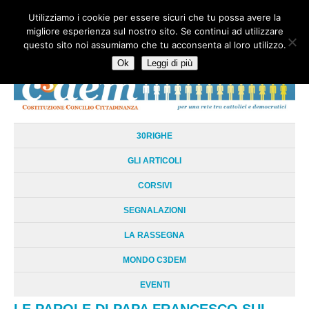
Utilizziamo i cookie per essere sicuri che tu possa avere la
HOME
CHI SIAMO
LA RETE
LE RADICI
DOCUMENTAZIONE
migliore esperienza sul nostro sito. Se continui ad utilizzare
AREE TEMATICHE
DOSSIER
FORUM
LINKS
LIBRI
NEWSLETTER
questo sito noi assumiamo che tu acconsenta al loro utilizzo.
CONTATTI
LOGIN
Ok
Leggi di più
30RIGHE
GLI ARTICOLI
CORSIVI
SEGNALAZIONI
LA RASSEGNA
MONDO C3DEM
EVENTI
LE PAROLE DI PAPA FRANCESCO SUL