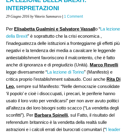
INTERPRETAZIONI
29 Giugno 2016
by Vittorio Sammarco
|
1 Comment
Per
Elisabetta Gualmini e Salvatore Vassall
o “
La lezione
della Brexit
” è soprattutto che la crisi economica ,
l’inadeguatezza delle istituzioni a fronteggiarne gli effetti più
negativi e la tendenza dei media a cavalcare le leggende
antiestablishment favoriscono il malcontento, che è fatto
anche di ignoranza e di pregiudizio (Unità).
Marco Revelli
legge diversamente “
La lezione di Torino
” (Manifesto) e
critica proprio l’establishment sabaudo. Così anche
Rita Di
Leo,
sempre sul Manifesto: “Nelle democrazie consolidate
‘il popolo’ e cioè i disoccupati, i precari, le periferie hanno
usato il loro voto per vendicarsi” per non aver avuto politici
all’altezza dei loro bisogni sotto scacco (“La vendetta degli
sconfitti”). Per
Barbara Spinelli
, sul Fatto, il risultato del
referendum britannico è la vendetta della realtà sulle
astrazioni e i calcoli errati dei burocrati comunitari (“
I leader