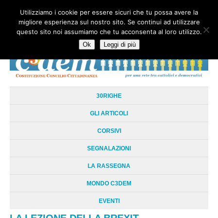
Utilizziamo i cookie per essere sicuri che tu possa avere la
HOME
CHI SIAMO
LA RETE
LE RADICI
DOCUMENTAZIONE
migliore esperienza sul nostro sito. Se continui ad utilizzare
AREE TEMATICHE
DOSSIER
FORUM
LINKS
LIBRI
NEWSLETTER
questo sito noi assumiamo che tu acconsenta al loro utilizzo.
CONTATTI
LOGIN
Ok
Leggi di più
30RIGHE
GLI ARTICOLI
CORSIVI
SEGNALAZIONI
LA RASSEGNA
MONDO C3DEM
EVENTI
LA LEZIONE DELLA BREXIT.