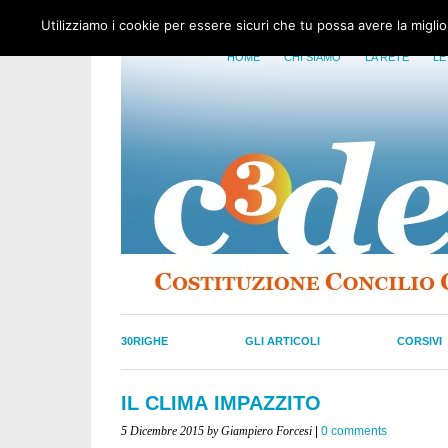
Utilizziamo i cookie per essere sicuri che tu possa avere la migli
HOME
CHI SIAMO
LA RETE
LE
30RIGHE
GLI ARTICOLI
CORSIVI
IL CLIMA IMPAZZITO
5 Dicembre 2015
by Giampiero Forcesi
|
0 comments