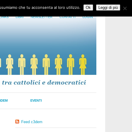
assumiamo che tu acconsenta al loro utilizzo.
Ok
Leggi di più
LINKS
LIBRI
NEWSLETTER
CONTATTI
LOGIN
3DEM
EVENTI
Feed c3dem