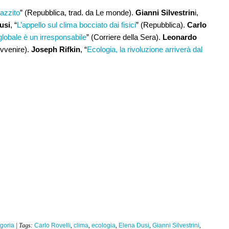
pazzito
” (Repubblica, trad. da Le monde).
Gianni Silvestrin
i,
usi
, “
L’appello sul clima bocciato dai fisici
” (Repubblica).
Carlo
globale è un irresponsabile
” (Corriere della Sera).
Leonardo
Avvenire).
Joseph Rifkin
, “
Ecologia, la rivoluzione arriverà dal
goria
| Tags:
Carlo Rovelli
,
clima
,
ecologia
,
Elena Dusi
,
Gianni Silvestrini
,