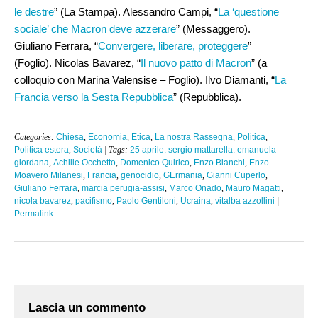
le destre
” (La Stampa). Alessandro Campi, “
La ‘questione
sociale’ che Macron deve azzerare
” (Messaggero).
Giuliano Ferrara, “
Convergere, liberare, proteggere
”
(Foglio). Nicolas Bavarez, “
Il nuovo patto di Macron
” (a
colloquio con Marina Valensise – Foglio). Ilvo Diamanti, “
La
Francia verso la Sesta Repubblica
” (Repubblica).
Categories:
Chiesa
,
Economia
,
Etica
,
La nostra Rassegna
,
Politica
,
Politica estera
,
Società
| Tags:
25 aprile. sergio mattarella. emanuela
giordana
,
Achille Occhetto
,
Domenico Quirico
,
Enzo Bianchi
,
Enzo
Moavero Milanesi
,
Francia
,
genocidio
,
GErmania
,
Gianni Cuperlo
,
Giuliano Ferrara
,
marcia perugia-assisi
,
Marco Onado
,
Mauro Magatti
,
nicola bavarez
,
pacifismo
,
Paolo Gentiloni
,
Ucraina
,
vitalba azzollini
|
Permalink
Lascia un commento