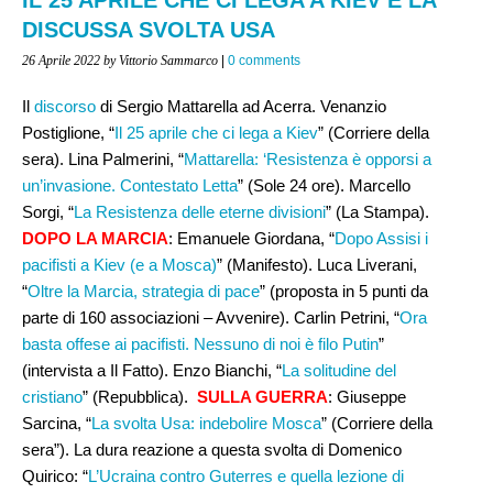
DISCUSSA SVOLTA USA
26 Aprile 2022
by Vittorio Sammarco
|
0 comments
Il
discorso
di Sergio Mattarella ad Acerra. Venanzio
Postiglione, “
Il 25 aprile che ci lega a Kiev
” (Corriere della
sera). Lina Palmerini, “
Mattarella: ‘Resistenza è opporsi a
un’invasione. Contestato Letta
” (Sole 24 ore). Marcello
Sorgi, “
La Resistenza delle eterne divisioni
” (La Stampa).
DOPO LA MARCIA
: Emanuele Giordana, “
Dopo Assisi i
pacifisti a Kiev (e a Mosca)
” (Manifesto). Luca Liverani,
“
Oltre la Marcia, strategia di pace
” (proposta in 5 punti da
parte di 160 associazioni – Avvenire). Carlin Petrini, “
Ora
basta offese ai pacifisti. Nessuno di noi è filo Putin
”
(intervista a Il Fatto). Enzo Bianchi, “
La solitudine del
cristiano
” (Repubblica).
SULLA GUERRA
: Giuseppe
Sarcina, “
La svolta Usa: indebolire Mosca
” (Corriere della
sera”). La dura reazione a questa svolta di Domenico
Quirico: “
L’Ucraina contro Guterres e quella lezione di