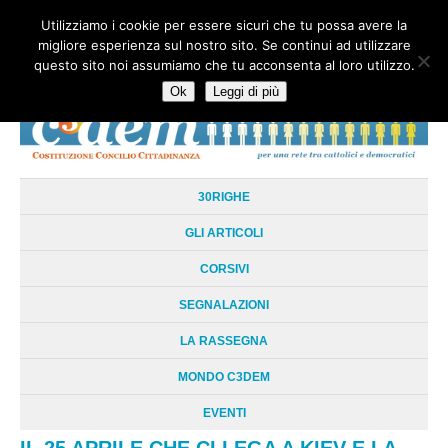
Utilizziamo i cookie per essere sicuri che tu possa avere la
HOME
CHI SIAMO
LA RETE
LE RADICI
DOCUMENTAZIONE
migliore esperienza sul nostro sito. Se continui ad utilizzare
AREE TEMATICHE
DOSSIER
FORUM
LINKS
LIBRI
NEWSLETTER
questo sito noi assumiamo che tu acconsenta al loro utilizzo.
CONTATTI
LOGIN
Ok
Leggi di più
30RIGHE
GLI ARTICOLI
CORSIVI
SEGNALAZIONI
LA RASSEGNA
MONDO C3DEM
EVENTI
IL 25 APRILE CHE CI LEGA A KIEV E LA