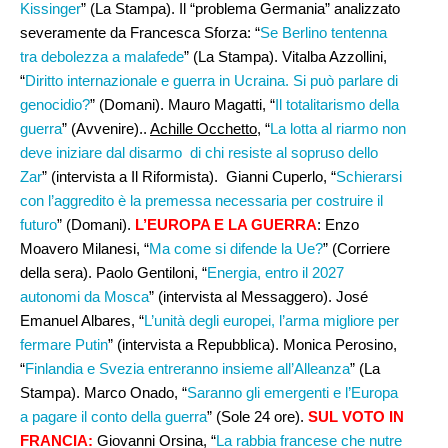
Kissinger
” (La Stampa). Il “problema Germania” analizzato
severamente da Francesca Sforza: “
Se Berlino tentenna
tra debolezza a malafede
” (La Stampa). Vitalba Azzollini,
“
Diritto internazionale e guerra in Ucraina. Si può parlare di
genocidio?
” (Domani). Mauro Magatti, “
Il totalitarismo della
guerra
” (Avvenire)..
Achille Occhetto
, “
La lotta al riarmo non
deve iniziare dal disarmo di chi resiste al sopruso dello
Zar
” (intervista a Il Riformista). Gianni Cuperlo, “
Schierarsi
con l’aggredito è la premessa necessaria per costruire il
futuro
” (Domani).
L’EUROPA E LA GUERRA
: Enzo
Moavero Milanesi, “
Ma come si difende la Ue?
” (Corriere
della sera). Paolo Gentiloni, “
Energia, entro il 2027
autonomi da Mosca
” (intervista al Messaggero). José
Emanuel Albares, “
L’unità degli europei, l’arma migliore per
fermare Putin
” (intervista a Repubblica). Monica Perosino,
“
Finlandia e Svezia entreranno insieme all’Alleanza
” (La
Stampa). Marco Onado, “
Saranno gli emergenti e l’Europa
a pagare il conto della guerra
” (Sole 24 ore).
SUL VOTO IN
FRANCIA:
Giovanni Orsina, “
La rabbia francese che nutre