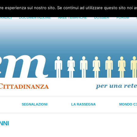
ore esperienza sul nostro sito. Se continui ad utilizzare questo sito noi 
 RADICI
DOCUMENTAZIONE
AREE TEMATICHE
DOSSIER
FORUM
SEGNALAZIONI
LA RASSEGNA
MONDO C
NNI