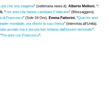
 più che una stagione
” (settimana news.it).
Alberto Melloni
, “
I
i,
“
I tre anni che hanno cambiato il Vaticano
” (Messaggero).
nni di Francesco
” (Sole 24 Ore).
Emma Fattorini
, “
Quei tre anni
eader mondiale, ora riformi la sua chiesa
” (intervista all’Unità).
to avviato ma è ancora ben lontano dall’essere terminato
”.
 “
Tre anni con Francesco
”.