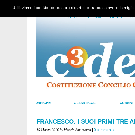
Utilizziamo i cookie per essere sicuri che tu possa avere la migli
HOME
CHI SIAMO
LA RETE
LE
30RIGHE
GLI ARTICOLI
CORSIVI
FRANCESCO, I SUOI PRIMI TRE A
16 Marzo 2016
by Vittorio Sammarco
|
0 comments