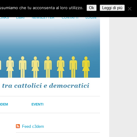
assumiamo che tu acconsenta al loro utilizzo.
Ok
Leggi di più
LINKS
LIBRI
NEWSLETTER
CONTATTI
LOGIN
3DEM
EVENTI
Feed c3dem