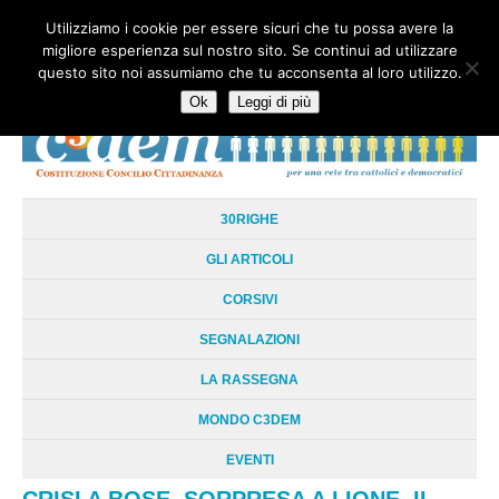
Utilizziamo i cookie per essere sicuri che tu possa avere la
HOME
CHI SIAMO
LA RETE
LE RADICI
DOCUMENTAZIONE
migliore esperienza sul nostro sito. Se continui ad utilizzare
AREE TEMATICHE
DOSSIER
FORUM
LINKS
LIBRI
NEWSLETTER
questo sito noi assumiamo che tu acconsenta al loro utilizzo.
CONTATTI
LOGIN
Ok
Leggi di più
30RIGHE
GLI ARTICOLI
CORSIVI
SEGNALAZIONI
LA RASSEGNA
MONDO C3DEM
EVENTI
CRISI A BOSE. SORPRESA A LIONE. IL