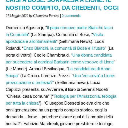
NOSTRO COMPITO, DA CREDENTI, OGGI
27 Maggio 2020
by Giampiero Forcesi
|
0 comments
Domenico Agasso jr, “
Il papa rimuove padre Bianchi: lasci
la Comunità
” (La Stampa). Comunità di Bose, “
Visita
apostolica e allontanamenti
” (Settimana News). Luca
Rolandi, “
Enzo Bianchi, la comunità di Bose e il futuro
” (La
porta di vetro). Cecile Chambraud, “
Una donna candidata
per succedere al cardinal Barbarin come vescovo di Lione
”
(Le Monde). Arnaud Bevilacqua, “
La candidatura di Anne
Soupa
” (La Croix). Lorenzo Prezzi, “
Una ‘vescova’ a Lione:
provocazione o profezia?
” (Settimana news). Lucia
Capuzzi presenta, su Avvenire, il libro di Serena Noceti
“Chiesa, casa comune” (“
Teologia per l’Amazzonia, teologia
per tutta la chiesa
”). “Giuseppe Dossetti soleva dire che
ogni generazione ha un proprio compito storico, oggi la
domanda – forse – potrebbe essere qual è il compito della
nostra?”: Fabrizio Mandreoli, giovane presbitero e teologo,