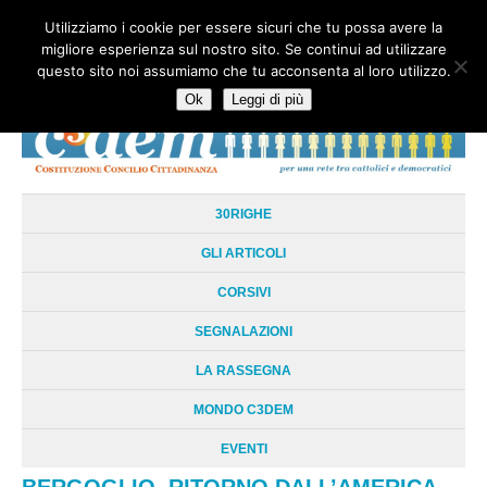
Utilizziamo i cookie per essere sicuri che tu possa avere la
HOME
CHI SIAMO
LA RETE
LE RADICI
DOCUMENTAZIONE
migliore esperienza sul nostro sito. Se continui ad utilizzare
AREE TEMATICHE
DOSSIER
FORUM
LINKS
LIBRI
NEWSLETTER
questo sito noi assumiamo che tu acconsenta al loro utilizzo.
CONTATTI
LOGIN
Ok
Leggi di più
30RIGHE
GLI ARTICOLI
CORSIVI
SEGNALAZIONI
LA RASSEGNA
MONDO C3DEM
EVENTI
BERGOGLIO. RITORNO DALL’AMERICA