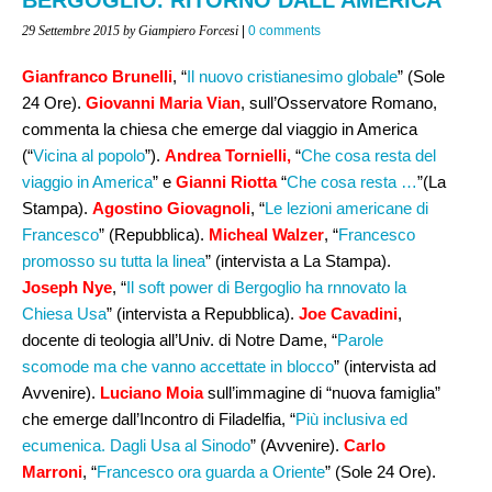
29 Settembre 2015
by Giampiero Forcesi
|
0 comments
Gianfranco Brunelli
, “
Il nuovo cristianesimo globale
” (Sole
24 Ore).
Giovanni Maria Vian
, sull’Osservatore Romano,
commenta la chiesa che emerge dal viaggio in America
(“
Vicina al popolo
”).
Andrea Tornielli,
“
Che cosa resta del
viaggio in America
” e
Gianni Riotta
“
Che cosa resta …
”(La
Stampa).
Agostino Giovagnoli
, “
Le lezioni americane di
Francesco
” (Repubblica).
Micheal Walzer
, “
Francesco
promosso su tutta la linea
” (intervista a La Stampa).
Joseph Nye
, “
Il soft power di Bergoglio ha rnnovato la
Chiesa Usa
” (intervista a Repubblica).
Joe Cavadini
,
docente di teologia all’Univ. di Notre Dame, “
Parole
scomode ma che vanno accettate in blocco
” (intervista ad
Avvenire).
Luciano Moia
sull’immagine di “nuova famiglia”
che emerge dall’Incontro di Filadelfia, “
Più inclusiva ed
ecumenica. Dagli Usa al Sinodo
” (Avvenire).
Carlo
Marroni
, “
Francesco ora guarda a Oriente
” (Sole 24 Ore).