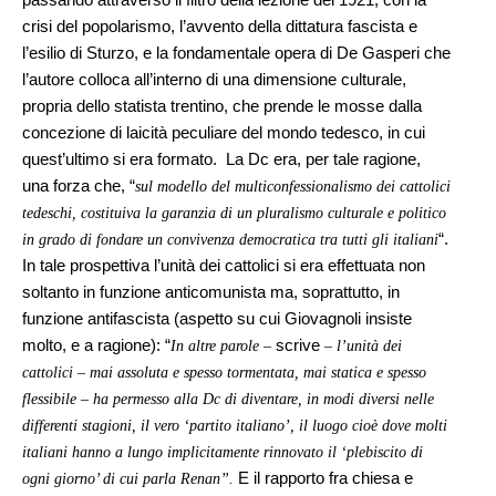
crisi del popolarismo, l’avvento della dittatura fascista e
l’esilio di Sturzo, e la fondamentale opera di De Gasperi che
l’autore colloca all’interno di una dimensione culturale,
propria dello statista trentino, che prende le mosse dalla
concezione di laicità peculiare del mondo tedesco, in cui
quest’ultimo si era formato. La Dc era, per tale ragione,
una forza che, “
sul modello del multiconfessionalismo dei cattolici
tedeschi, costituiva la garanzia di un pluralismo culturale e politico
“.
in grado di fondare un convivenza democratica tra tutti gli italiani
In tale prospettiva l’unità dei cattolici si era effettuata non
soltanto in funzione anticomunista ma, soprattutto, in
funzione antifascista (aspetto su cui Giovagnoli insiste
molto, e a ragione): “
scrive
In altre parole –
– l’unità dei
cattolici – mai assoluta e spesso tormentata, mai statica e spesso
flessibile – ha permesso alla Dc di diventare, in modi diversi nelle
differenti stagioni, il vero ‘partito italiano’, il luogo cioè dove molti
italiani hanno a lungo implicitamente rinnovato il ‘plebiscito di
E il rapporto fra chiesa e
ogni giorno’ di cui parla Renan”.