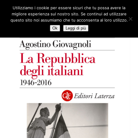
Utilizziamo i cookie per essere sicuri che tu possa avere la
HOME
CHI SIAMO
LA RETE
LE RADICI
DOCUMENTAZIONE
migliore esperienza sul nostro sito. Se continui ad utilizzare
AREE TEMATICHE
DOSSIER
FORUM
LINKS
LIBRI
NEWSLETTER
questo sito noi assumiamo che tu acconsenta al loro utilizzo.
CONTATTI
LOGIN
Ok
Leggi di più