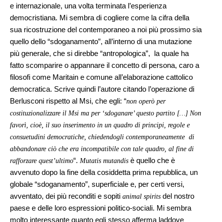
e internazionale, una volta terminata l’esperienza
democristiana. Mi sembra di cogliere come la cifra della
sua ricostruzione del contemporaneo a noi più prossimo sia
quello dello “sdoganamento”, all’interno di una mutazione
più generale, che si direbbe “antropologica”, la quale ha
fatto scomparire o appannare il concetto di persona, caro a
filosofi come Maritain e comune all’elaborazione cattolico
democratica. Scrive quindi l’autore citando l’operazione di
Berlusconi rispetto al Msi, che egli: “
non operò per
costituzionalizzare il Msi ma per ‘sdoganare’ questo partito […] Non
favorì, cioè, il suo inserimento in un quadro di principi, regole e
consuetudini democratiche, chiedendogli contemporaneamente di
abbandonare ciò che era incompatibile con tale quadro, al fine di
“.
è quello che è
rafforzare quest’ultimo
Mutatis mutandis
avvenuto dopo la fine della cosiddetta prima repubblica, un
globale “sdoganamento”, superficiale e, per certi versi,
avventato, dei più reconditi e sopiti
del nostro
animal spirits
paese e delle loro espressioni politico-sociali. Mi sembra
molto interessante quanto egli stesso afferma laddove