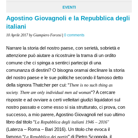
EVENTI
Agostino Giovagnoli e la Repubblica degli
italiani
10 Aprile 2017
by Giampiero Forcesi
|
0 comments
Narrare la storia del nostro paese, con serietà, sobrietà e
attenzione può aiutare a ricostruire la trama di un ordito
comune che ci spinga a sentirci partecipi di una
comunanza di destini? O bisogna oramai declinare la storia
del nostro paese e le sue politiche secondo il famoso detto
della signora Thatcher per cui: “
There is no such thing as
“? A cercare
society. There are only individual men ad woman
risposte e ad ovviare a certi velleitari giudizi liquidatori sul
nostro passato e come esso si sia strutturato, ci prova, con
successo, a mio parere, Agostino Giovagnoli nel suo ultimo
libro dal titolo “
La Repubblica degli italiani 1946 – 2016″
(Laterza – Roma – Bari 2016). Un titolo che evoca il
famoso “
” di Pietro Scoppola, il
La Repubblica dei partiti