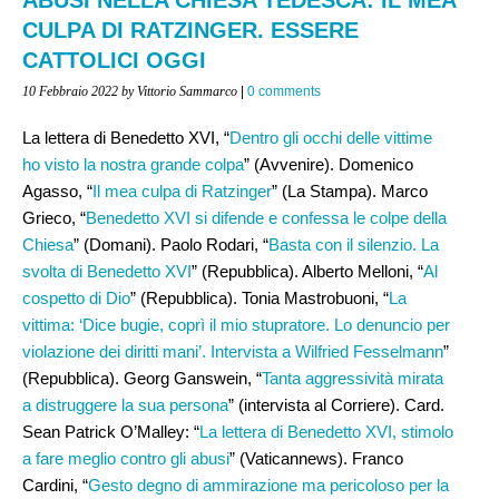
CULPA DI RATZINGER. ESSERE
CATTOLICI OGGI
10 Febbraio 2022
by Vittorio Sammarco
|
0 comments
La lettera di Benedetto XVI, “
Dentro gli occhi delle vittime
ho visto la nostra grande colpa
” (Avvenire). Domenico
Agasso, “
Il mea culpa di Ratzinger
” (La Stampa). Marco
Grieco, “
Benedetto XVI si difende e confessa le colpe della
Chiesa
” (Domani). Paolo Rodari, “
Basta con il silenzio. La
svolta di Benedetto XVI
” (Repubblica). Alberto Melloni, “
Al
cospetto di Dio
” (Repubblica). Tonia Mastrobuoni, “
La
vittima: ‘Dice bugie, coprì il mio stupratore. Lo denuncio per
violazione dei diritti mani’. Intervista a Wilfried Fesselmann
”
(Repubblica). Georg Ganswein, “
Tanta aggressività mirata
a distruggere la sua persona
” (intervista al Corriere). Card.
Sean Patrick O’Malley: “
La lettera di Benedetto XVI, stimolo
a fare meglio contro gli abusi
” (Vaticannews). Franco
Cardini, “
Gesto degno di ammirazione ma pericoloso per la