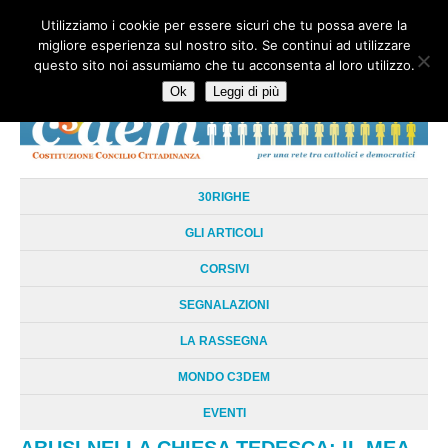
Utilizziamo i cookie per essere sicuri che tu possa avere la
HOME
CHI SIAMO
LA RETE
LE RADICI
DOCUMENTAZIONE
migliore esperienza sul nostro sito. Se continui ad utilizzare
AREE TEMATICHE
DOSSIER
FORUM
LINKS
LIBRI
NEWSLETTER
questo sito noi assumiamo che tu acconsenta al loro utilizzo.
CONTATTI
LOGIN
Ok
Leggi di più
30RIGHE
GLI ARTICOLI
CORSIVI
SEGNALAZIONI
LA RASSEGNA
MONDO C3DEM
EVENTI
ABUSI NELLA CHIESA TEDESCA: IL MEA