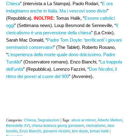
Chiesa
” (intervista a La Stampa). Paolo Rodari, “
E ora
indaghiamo anche in Italia. Ma i vescovi sono divisi
”
(Repubblica).
INOLTRE
: Tomas Halik, “
Essere cattolici
oggi
” (Settimana news). Loup Besmond de Senneville, “
Il
clericalismo è una perversione della chiesa
” (La Croix).
Sarah Mac Donald, “
Padre Tom Doyle: ‘terrificanti’ i giovani
seminaristi conservatori
” (The Tablet). Roberto Rosano,
“
L’esperienza della morte quale dono dolcissimo. Padre
Turoldo
” (Osservatore romano). Enzo Bianchi, “
La trappola
dell’unità
” (Repubblica). Lorenzo Fazzini, “
Don Nicolini, il
ritmo dei poveri al cuore del 900
” (Avvenire).
Categories:
Chiesa
,
Segnalazioni
| Tags:
abusi ai minori
,
Alberto Melloni
,
Benedetto XVI
,
chiesa tedesca georg ganswein
,
clericalismo
,
davi
turoldo
,
Enzo Bianchi
,
giovanni nicolini
,
tom doyle
,
tomas halik
|