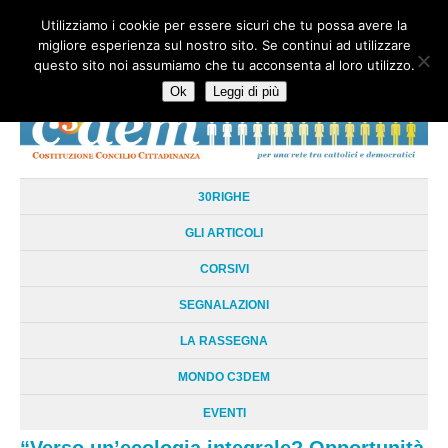
Utilizziamo i cookie per essere sicuri che tu possa avere la
HOME
CHI SIAMO
LA RETE
LE RADICI
DOCUMENTAZIONE
migliore esperienza sul nostro sito. Se continui ad utilizzare
AREE TEMATICHE
DOSSIER
FORUM
LINKS
LIBRI
NEWSLETTER
questo sito noi assumiamo che tu acconsenta al loro utilizzo.
CONTATTI
LOGIN
Ok
Leggi di più
30RIGHE
GLI ARTICOLI
CORSIVI
SEGNALAZIONI
LA RASSEGNA
MONDO C3DEM
EVENTI
“Verso un’ecologia integrale? Opportunità