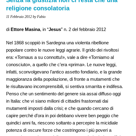
religione consolatoria
11 Febbraio 2012
by Fabio
di
Ettore Masina
, in “
Jesus
” n. 2 del febbraio 2012
Nel 1868 scoppiò in Sardegna una violenta ribellione
popolare contro le nuove leggi agrarie. Il grido dei rivoltosi
era: «Tornaus a su connottu!», vale a dire «Torniamo al
conosciuto», a quello che c’era «prima».
Le nuove leggi,
infatti, sconvolgevano l’antico assetto fondiario, e la grande
maggioranza della popolazione, di fronte a mutamenti che
le risultavano incomprensibili, si sentiva smarrita e indifesa.
Penso che un sentimento del genere sia assai diffuso oggi
in Italia: che vi siano milioni di cittadini frastornati dai
mutamenti imposti dalla crisi; e che quando cercano di
capire perché d’ora in poi debbano vivere ben peggio che
quindici anni fa, riescono soltanto a percepire la micidiale
potenza di oscure forze che costringono i più poveri a