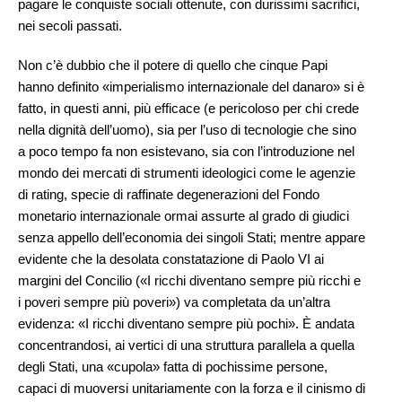
pagare le conquiste sociali ottenute, con durissimi sacrifici,
nei secoli passati.
Non c’è dubbio che il potere di quello che cinque Papi
hanno definito «imperialismo internazionale del danaro» si è
fatto, in questi anni, più efficace (e pericoloso per chi crede
nella dignità dell’uomo), sia per l’uso di tecnologie che sino
a poco tempo fa non esistevano, sia con l’introduzione nel
mondo dei mercati di strumenti ideologici come le agenzie
di rating, specie di raffinate degenerazioni del Fondo
monetario internazionale ormai assurte al grado di giudici
senza appello dell’economia dei singoli Stati; mentre appare
evidente che la desolata constatazione di Paolo VI ai
margini del Concilio («I ricchi diventano sempre più ricchi e
i poveri sempre più poveri») va completata da un’altra
evidenza: «I ricchi diventano sempre più pochi». È andata
concentrandosi, ai vertici di una struttura parallela a quella
degli Stati, una «cupola» fatta di pochissime persone,
capaci di muoversi unitariamente con la forza e il cinismo di