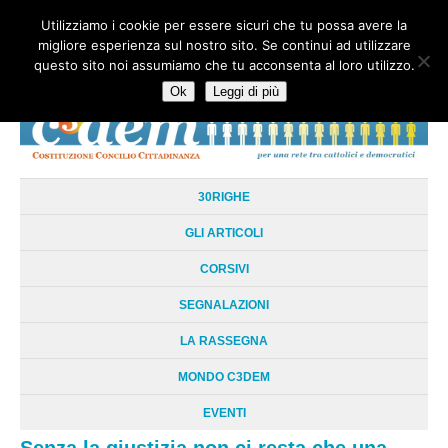
Utilizziamo i cookie per essere sicuri che tu possa avere la
HOME
CHI SIAMO
LA RETE
LE RADICI
DOCUMENTAZIONE
migliore esperienza sul nostro sito. Se continui ad utilizzare
AREE TEMATICHE
DOSSIER
FORUM
LINKS
LIBRI
NEWSLETTER
questo sito noi assumiamo che tu acconsenta al loro utilizzo.
CONTATTI
LOGIN
Ok
Leggi di più
30RIGHE
GLI ARTICOLI
CORSIVI
SEGNALAZIONI
LA RASSEGNA
MONDO C3DEM
EVENTI
Senza la giustizia non ci resta che una