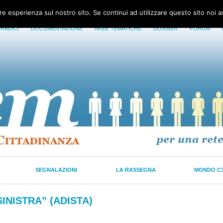
ore esperienza sul nostro sito. Se continui ad utilizzare questo sito noi 
 RADICI
DOCUMENTAZIONE
AREE TEMATICHE
DOSSIER
FORUM
SEGNALAZIONI
LA RASSEGNA
MONDO C
INISTRA” (ADISTA)