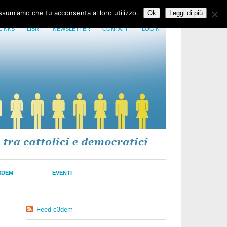
assumiamo che tu acconsenta al loro utilizzo.
Ok
Leggi di più
LINKS
LIBRI
NEWSLETTER
CONTATTI
LOGIN
3DEM
EVENTI
Feed c3dem