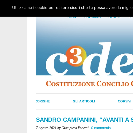
Utilizziamo i cookie per essere sicuri che tu possa avere la migli
HOME
CHI SIAMO
LA RETE
LE
30RIGHE
GLI ARTICOLI
CORSIVI
SANDRO CAMPANINI, “AVANTI A S
7 Agosto 2021
by Giampiero Forcesi
|
0 comments