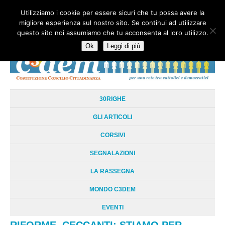
Utilizziamo i cookie per essere sicuri che tu possa avere la
HOME
CHI SIAMO
LA RETE
LE RADICI
DOCUMENTAZIONE
migliore esperienza sul nostro sito. Se continui ad utilizzare
AREE TEMATICHE
DOSSIER
FORUM
LINKS
LIBRI
NEWSLETTER
questo sito noi assumiamo che tu acconsenta al loro utilizzo.
CONTATTI
LOGIN
Ok
Leggi di più
30RIGHE
GLI ARTICOLI
CORSIVI
SEGNALAZIONI
LA RASSEGNA
MONDO C3DEM
EVENTI
RIFORME. CECCANTI: STIAMO PER