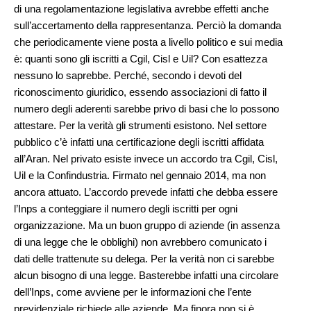
di una regolamentazione legislativa avrebbe effetti anche
sull’accertamento della rappresentanza. Perciò la domanda
che periodicamente viene posta a livello politico e sui media
è: quanti sono gli iscritti a Cgil, Cisl e Uil? Con esattezza
nessuno lo saprebbe. Perché, secondo i devoti del
riconoscimento giuridico, essendo associazioni di fatto il
numero degli aderenti sarebbe privo di basi che lo possono
attestare. Per la verità gli strumenti esistono. Nel settore
pubblico c’è infatti una certificazione degli iscritti affidata
all’Aran. Nel privato esiste invece un accordo tra Cgil, Cisl,
Uil e la Confindustria. Firmato nel gennaio 2014, ma non
ancora attuato. L’accordo prevede infatti che debba essere
l’Inps a conteggiare il numero degli iscritti per ogni
organizzazione. Ma un buon gruppo di aziende (in assenza
di una legge che le obblighi) non avrebbero comunicato i
dati delle trattenute su delega. Per la verità non ci sarebbe
alcun bisogno di una legge. Basterebbe infatti una circolare
dell’Inps, come avviene per le informazioni che l’ente
previdenziale richiede alle aziende. Ma finora non si è