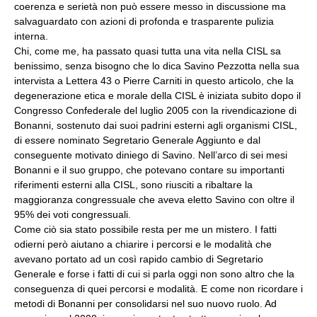
coerenza e serietà non può essere messo in discussione ma
salvaguardato con azioni di profonda e trasparente pulizia
interna.
Chi, come me, ha passato quasi tutta una vita nella CISL sa
benissimo, senza bisogno che lo dica Savino Pezzotta nella sua
intervista a Lettera 43 o Pierre Carniti in questo articolo, che la
degenerazione etica e morale della CISL è iniziata subito dopo il
Congresso Confederale del luglio 2005 con la rivendicazione di
Bonanni, sostenuto dai suoi padrini esterni agli organismi CISL,
di essere nominato Segretario Generale Aggiunto e dal
conseguente motivato diniego di Savino. Nell’arco di sei mesi
Bonanni e il suo gruppo, che potevano contare su importanti
riferimenti esterni alla CISL, sono riusciti a ribaltare la
maggioranza congressuale che aveva eletto Savino con oltre il
95% dei voti congressuali.
Come ciò sia stato possibile resta per me un mistero. I fatti
odierni però aiutano a chiarire i percorsi e le modalità che
avevano portato ad un così rapido cambio di Segretario
Generale e forse i fatti di cui si parla oggi non sono altro che la
conseguenza di quei percorsi e modalità. E come non ricordare i
metodi di Bonanni per consolidarsi nel suo nuovo ruolo. Ad