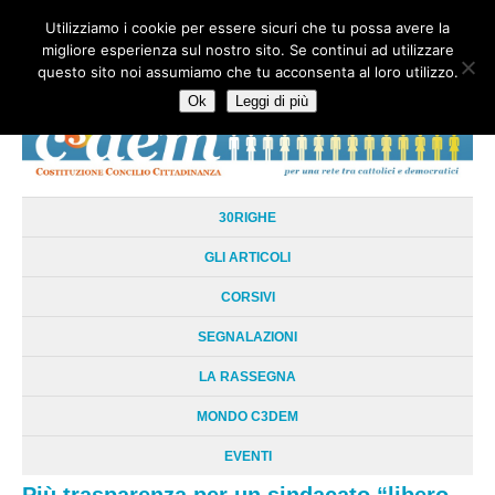
Utilizziamo i cookie per essere sicuri che tu possa avere la
HOME
CHI SIAMO
LA RETE
LE RADICI
DOCUMENTAZIONE
migliore esperienza sul nostro sito. Se continui ad utilizzare
AREE TEMATICHE
DOSSIER
FORUM
LINKS
LIBRI
NEWSLETTER
questo sito noi assumiamo che tu acconsenta al loro utilizzo.
CONTATTI
LOGIN
Ok
Leggi di più
30RIGHE
GLI ARTICOLI
CORSIVI
SEGNALAZIONI
LA RASSEGNA
MONDO C3DEM
EVENTI
Più trasparenza per un sindacato “libero