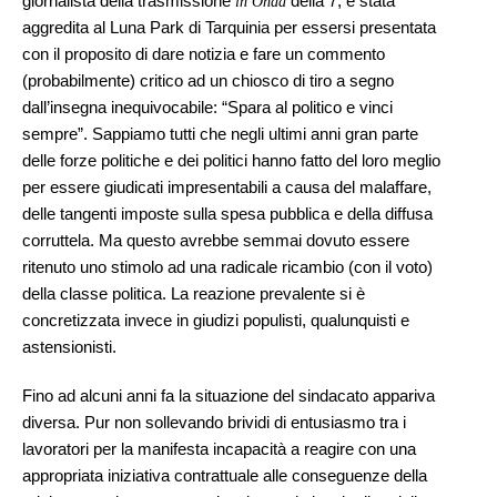
giornalista della trasmissione
della 7, è stata
in Onda
aggredita al Luna Park di Tarquinia per essersi presentata
con il proposito di dare notizia e fare un commento
(probabilmente) critico ad un chiosco di tiro a segno
dall’insegna inequivocabile: “Spara al politico e vinci
sempre”. Sappiamo tutti che negli ultimi anni gran parte
delle forze politiche e dei politici hanno fatto del loro meglio
per essere giudicati impresentabili a causa del malaffare,
delle tangenti imposte sulla spesa pubblica e della diffusa
corruttela. Ma questo avrebbe semmai dovuto essere
ritenuto uno stimolo ad una radicale ricambio (con il voto)
della classe politica. La reazione prevalente si è
concretizzata invece in giudizi populisti, qualunquisti e
astensionisti.
Fino ad alcuni anni fa la situazione del sindacato appariva
diversa. Pur non sollevando brividi di entusiasmo tra i
lavoratori per la manifesta incapacità a reagire con una
appropriata iniziativa contrattuale alle conseguenze della