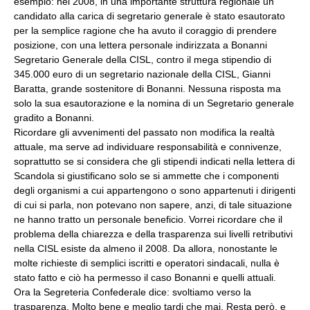
esempio: nel 2008, in una importante struttura regionale un
candidato alla carica di segretario generale è stato esautorato
per la semplice ragione che ha avuto il coraggio di prendere
posizione, con una lettera personale indirizzata a Bonanni
Segretario Generale della CISL, contro il mega stipendio di
345.000 euro di un segretario nazionale della CISL, Gianni
Baratta, grande sostenitore di Bonanni. Nessuna risposta ma
solo la sua esautorazione e la nomina di un Segretario generale
gradito a Bonanni.
Ricordare gli avvenimenti del passato non modifica la realtà
attuale, ma serve ad individuare responsabilità e connivenze,
soprattutto se si considera che gli stipendi indicati nella lettera di
Scandola si giustificano solo se si ammette che i componenti
degli organismi a cui appartengono o sono appartenuti i dirigenti
di cui si parla, non potevano non sapere, anzi, di tale situazione
ne hanno tratto un personale beneficio. Vorrei ricordare che il
problema della chiarezza e della trasparenza sui livelli retributivi
nella CISL esiste da almeno il 2008. Da allora, nonostante le
molte richieste di semplici iscritti e operatori sindacali, nulla è
stato fatto e ciò ha permesso il caso Bonanni e quelli attuali.
Ora la Segreteria Confederale dice: svoltiamo verso la
trasparenza. Molto bene e meglio tardi che mai. Resta però, e