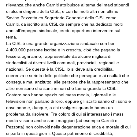
rilevanza che anche Carniti attribuisce al tema dei maxi stipendi
di alcuni dirigenti della CISL, e con lui molti altri non ultimo
Savino Pezzotta ex Segretario Generale della CISL come
Carniti, da iscritto alla CISL da sempre che ha dedicato molti
anni all’impegno sindacale, credo opportuno intervenire sul
tema.
La CISL è una grande organizzazione sindacale con ben
4.400.000 persone iscritte e in crescita, cioè che pagano la
tessera ogni anno, rappresentate da alcune migliaia di
sindacalisti ai diversi livelli comunali, provinciali, regionali e
nazionali. Se questa è la CISL, lo si deve alla credibilità,
coerenza e serietà delle politiche che persegue e ai risultati che
consegue ma, anzitutto, alle persone che la rappresentano che
altro non sono che santi minori che fanno grande la CISL.
Costoro non hanno spazio nei mass media, i giornali e le
televisioni non parlano di loro, eppure gli iscritti sanno chi sono e
dove sono e, dunque, a chi rivolgersi quando hanno un
problema da risolvere. Tra coloro di cui si interessano i mass
media vi sono anche santi maggiori (ad esempio Carniti e
Pezzotta) non coinvolti nella degenerazione etica e morale di cui
si parla in questi giorni. Questo patrimonio di credibilità,