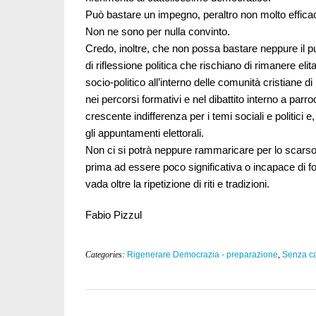
Può bastare un impegno, peraltro non molto efficace
Non ne sono per nulla convinto.
Credo, inoltre, che non possa bastare neppure il pu
di riflessione politica che rischiano di rimanere eli
socio-politico all’interno delle comunità cristiane 
nei percorsi formativi e nel dibattito interno a pa
crescente indifferenza per i temi sociali e politic
gli appuntamenti elettorali.
Non ci si potrà neppure rammaricare per lo scarso co
prima ad essere poco significativa o incapace di fo
vada oltre la ripetizione di riti e tradizioni.
Fabio Pizzul
Categories:
Rigenerare Democrazia - preparazione
,
Senza ca