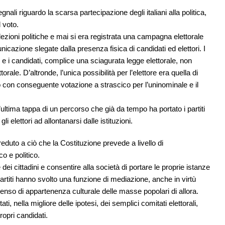
nali riguardo la scarsa partecipazione degli italiani alla politica,
 voto.
lezioni politiche e mai si era registrata una campagna elettorale
icazione slegate dalla presenza fisica di candidati ed elettori. I
 e i candidati, complice una sciagurata legge elettorale, non
le. D’altronde, l’unica possibilità per l’elettore era quella di
o con conseguente votazione a strascico per l’uninominale e il
ultima tappa di un percorso che già da tempo ha portato i partiti
 elettori ad allontanarsi dalle istituzioni.
uto a ciò che la Costituzione prevede a livello di
o e politico.
 dei cittadini e consentire alla società di portare le proprie istanze
 partiti hanno svolto una funzione di mediazione, anche in virtù
senso di appartenenza culturale delle masse popolari di allora.
tati, nella migliore delle ipotesi, dei semplici comitati elettorali,
ropri candidati.