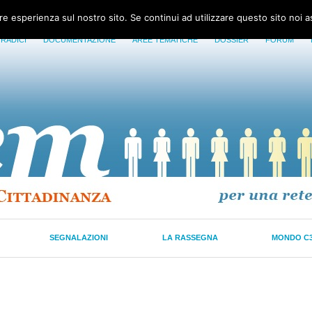
ore esperienza sul nostro sito. Se continui ad utilizzare questo sito noi 
 RADICI
DOCUMENTAZIONE
AREE TEMATICHE
DOSSIER
FORUM
SEGNALAZIONI
LA RASSEGNA
MONDO C