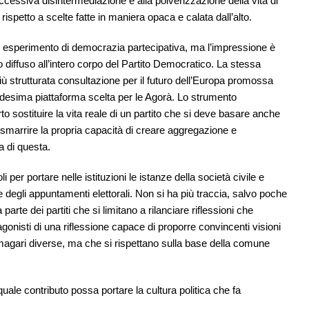
ccessiva disintermediazione e alla polverizzazione della vita di
petto a scelte fatte in maniera opaca e calata dall’alto.
 esperimento di democrazia partecipativa, ma l’impressione è
o diffuso all’intero corpo del Partito Democratico. La stessa
ù strutturata consultazione per il futuro dell’Europa promossa
desima piattaforma scelta per le Agorà. Lo strumento
o sostituire la vita reale di un partito che si deve basare anche
le smarrire la propria capacità di creare aggregazione e
a di questa.
i per portare nelle istituzioni le istanze della società civile e
e degli appuntamenti elettorali. Non si ha più traccia, salvo poche
parte dei partiti che si limitano a rilanciare riflessioni che
gonisti di una riflessione capace di proporre convincenti visioni
 magari diverse, ma che si rispettano sulla base della comune
ale contributo possa portare la cultura politica che fa