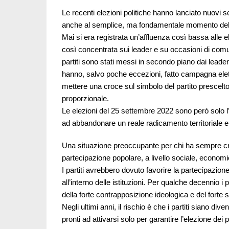
Le recenti elezioni politiche hanno lanciato nuovi seg
anche al semplice, ma fondamentale momento del
Mai si era registrata un’affluenza così bassa alle e
così concentrata sui leader e su occasioni di comun
partiti sono stati messi in secondo piano dai leader
hanno, salvo poche eccezioni, fatto campagna elettora
mettere una croce sul simbolo del partito prescelt
proporzionale.
Le elezioni del 25 settembre 2022 sono però solo l’
ad abbandonare un reale radicamento territoriale e gli
Una situazione preoccupante per chi ha sempre cred
partecipazione popolare, a livello sociale, economic
I partiti avrebbero dovuto favorire la partecipazione
all’interno delle istituzioni. Per qualche decennio i
della forte contrapposizione ideologica e del forte 
Negli ultimi anni, il rischio è che i partiti siano diven
pronti ad attivarsi solo per garantire l’elezione dei p