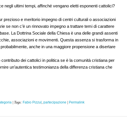
 negli ultimi tempi, affinché vengano eletti esponenti cattolici?
r prezioso e meritorio impegno di centri culturali o associazioni
tarie se non c’è un rinnovato impegno a trattare temi di carattere
di base. La Dottrina Sociale della Chiesa è una delle grandi assenti
rrocchie, associazioni e movimenti. Questa assenza si trasforma in
i e, probabilmente, anche in una maggiore propensione a disertare
ntributo dei cattolici in politica se è la comunità cristiana per
rnire un’autentica testimonianza della differenza cristiana che
tegoria
| Tags:
Fabio Pizzul
,
partecipazione
|
Permalink