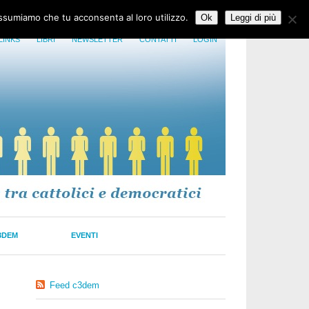
assumiamo che tu acconsenta al loro utilizzo.
Ok
Leggi di più
LINKS
LIBRI
NEWSLETTER
CONTATTI
LOGIN
3DEM
EVENTI
Feed c3dem