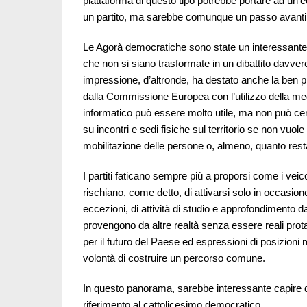
piattaforma di questo tipo potrebbe portare ad un’e
un partito, ma sarebbe comunque un passo avanti ris
Le Agorà democratiche sono state un interessante
che non si siano trasformate in un dibattito davver
impressione, d’altronde, ha destato anche la ben pi
dalla Commissione Europea con l’utilizzo della me
informatico può essere molto utile, ma non può cert
su incontri e sedi fisiche sul territorio se non vuo
mobilitazione delle persone o, almeno, quanto rest
I partiti faticano sempre più a proporsi come i veicol
rischiano, come detto, di attivarsi solo in occasion
eccezioni, di attività di studio e approfondimento da 
provengono da altre realtà senza essere reali prota
per il futuro del Paese ed espressioni di posizioni
volontà di costruire un percorso comune.
In questo panorama, sarebbe interessante capire qu
riferimento al cattolicesimo democratico.