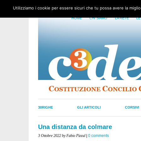
Utilizziamo i cookie per essere sicuri che tu possa avere la migli
HOME
CHI SIAMO
LA RETE
LE
30RIGHE
GLI ARTICOLI
CORSIVI
Una distanza da colmare
3 Ottobre 2022
by Fabio Pizzul
|
0 comments