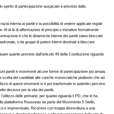
 spirito di partecipazione auspicato e previsto dalla
zia interna ai partiti e la possibilità di vedere applicate regole
 Al di là di affermazioni di principio o iniziative formalmente
 sensazione è che le dinamiche interne dei partiti siano bloccate
 padronale, o da gruppi di potere interni destinati a bloccare
uare quanto previsto dall’articolo 49 della Costituzione riguardo
cuni partiti e movimenti alcune forme di partecipazione più ampia,
lla scelta dei candidati alle cariche monocratiche piuttosto che ad
ilizzo di questi strumenti si è poi trasformato in autentici percorsi
lte decisive per la vita dei partiti.
 l’utilizzo delle primarie, per quanto riguarda il PD, che le ha
ella piattaforma Rousseau da parte del Movimento 5 Stelle,
co e improvvisato. Ricorrere con troppa disinvoltura a una