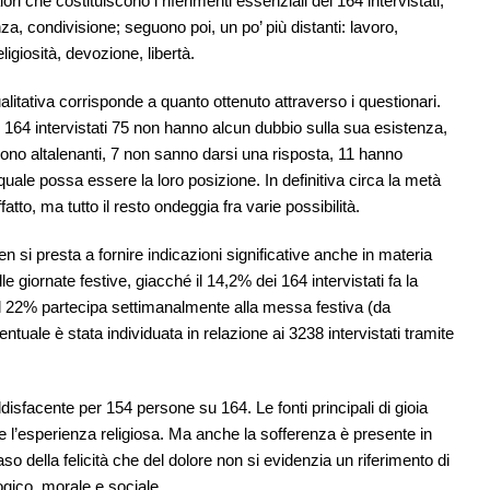
ri che costituiscono i riferimenti essenziali dei 164 intervistati,
enza, condivisione; seguono poi, un po’ più distanti: lavoro,
igiosità, devozione, libertà.
qualitativa corrisponde a quanto ottenuto attraverso i questionari.
 164 intervistati 75 non hanno alcun dubbio sulla sua esistenza,
ono altalenanti, 7 non sanno darsi una risposta, 11 hanno
 quale possa essere la loro posizione. In definitiva circa la metà
to, ma tutto il resto ondeggia fra varie possibilità.
en si presta a fornire indicazioni significative anche in materia
e giornate festive, giacché il 14,2% dei 164 intervistati fa la
 22% partecipa settimanalmente alla messa festiva (da
ntuale è stata individuata in relazione ai 3238 intervistati tramite
oddisfacente per 154 persone su 164. Le fonti principali di gioia
tri e l’esperienza religiosa. Ma anche la sofferenza è presente in
so della felicità che del dolore non si evidenzia un riferimento di
logico, morale e sociale.