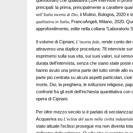
questionari) che qualitativa (164 interviste in prof
principali: la prima, principalmente a carattere quan
, il Mulino, Bologna, 2020 e 
nell’Italia incerta di Dio
, FrancoAngeli, Milano, 2020. Ques
qualitativa in Italia
approfondimento, edite nella collana “Laboratorio So
Il volume di Cipriani,
, rende conto dei r
L’incerta fede
attraverso una duplice procedura: 78 interviste sono
esprimersi sulla sua vita, sui suoi valori, sul senso
durata dell’intervista, senza che siano state poste 
hanno avuto una prima parte del tutto simile allo 
parte più centrata su alcuni aspetti particolari, cioè l
morte, Dio, la preghiera, le istituzioni religiose, pa
confronti fra gli esiti dell’inchiesta quantitativa con
opera di Cipriani.
Per oltre mezzo secolo si è parlato di secolarizzazio
Acquaviva su
L’eclissi del sacro nella civiltà industrial
stato attuale l’eclissi prosegue ma non diventa to