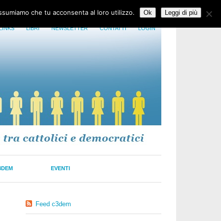
assumiamo che tu acconsenta al loro utilizzo.
Ok
Leggi di più
LINKS
LIBRI
NEWSLETTER
CONTATTI
LOGIN
3DEM
EVENTI
Feed c3dem