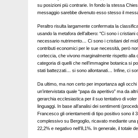
su posizioni più contrarie. In fondo la stessa Chies
messaggio sarebbe divenuto esso stesso il mess
Peraltro risulta largamente confermata la classific
usando la metafora dell’albero: “Ci sono i cristiani d
necessario nutrimento… Ci sono i cristiani del mid
contributi economici per le sue necessità, però non 
corteccia, che vivono marginalmente rispetto alla
categoria di quelli che nell’immagine botanica si 
stati battezzati… si sono allontanati… Infine, ci 
Da ultimo, ma non certo per importanza agli occhi de
un’intervistata quale “papa da aperitivo” ma da alt
gerarchia ecclesiastica per il suo tentativo di vol
linguaggi. In base all’analisi dei sentimenti (proced
Francesco gli orientamenti di tipo positivo sono il 
complessivo su Bergoglio, ricavato mediante una p
22,2% e negativo nell’8,1%. In generale, il totale d