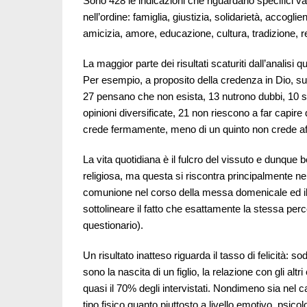
Sono 428 le indicazioni che riguardano specifici valo
nell’ordine: famiglia, giustizia, solidarietà, accogli
amicizia, amore, educazione, cultura, tradizione, rel
La maggior parte dei risultati scaturiti dall’analisi 
Per esempio, a proposito della credenza in Dio, su
27 pensano che non esista, 13 nutrono dubbi, 10 s
opinioni diversificate, 21 non riescono a far capire
crede fermamente, meno di un quinto non crede affat
La vita quotidiana è il fulcro del vissuto e dunque b
religiosa, ma questa si riscontra principalmente nell
comunione nel corso della messa domenicale ed il
sottolineare il fatto che esattamente la stessa perce
questionario).
Un risultato inatteso riguarda il tasso di felicità: s
sono la nascita di un figlio, la relazione con gli al
quasi il 70% degli intervistati. Nondimeno sia nel ca
tipo fisico quanto piuttosto a livello emotivo, psico