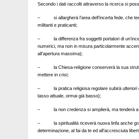
Secondo i dati raccolti attraverso la ricerca si pos
– si allargherà l’area dell’incerta fede, che tend
militanti e praticanti;
– la differenza fra soggetti portatori di un’incer
numerici, ma non in misura particolarmente accen
all’apertura massima);
– la Chiesa-religione conserverà la sua struttur
mettere in crisi;
– la pratica religiosa regolare subirà ulteriori 
tasso attuale, ormai già basso);
– la non credenza si amplierà, ma tenderà a ridu
– la spiritualità riceverà nuova linfa anche graz
determinazione, al fai da te ed all’accresciuta liber