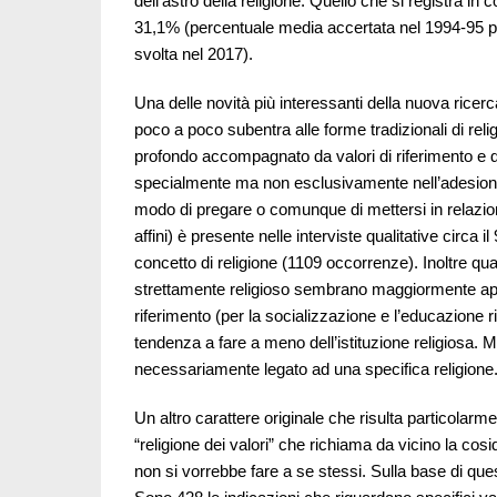
dell’astro della religione. Quello che si registra in c
31,1% (percentuale media accertata nel 1994-95 per
svolta nel 2017).
Una delle novità più interessanti della nuova ricerc
poco a poco subentra alle forme tradizionali di relig
profondo accompagnato da valori di riferimento e
specialmente ma non esclusivamente nell’adesione
modo di pregare o comunque di mettersi in relazione 
affini) è presente nelle interviste qualitative circa 
concetto di religione (1109 occorrenze). Inoltre qua
strettamente religioso sembrano maggiormente aperti
riferimento (per la socializzazione e l’educazione r
tendenza a fare a meno dell’istituzione religiosa. 
necessariamente legato ad una specifica religione
Un altro carattere originale che risulta particolarme
“religione dei valori” che richiama da vicino la cosi
non si vorrebbe fare a se stessi. Sulla base di ques