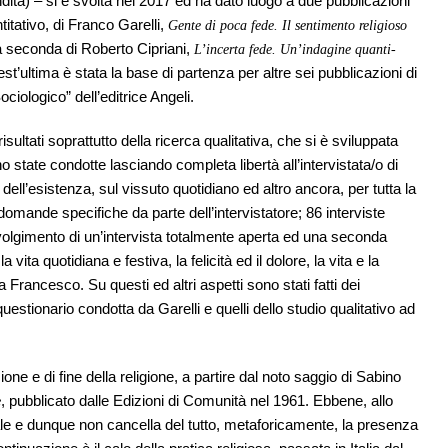
ondità) – si è svolta nel 2017 ed ha dato luogo a due pubblicazioni
titativo, di Franco Garelli,
Gente di poca fede. Il sentimento religioso
la seconda di Roberto Cipriani,
L’incerta fede. Un’indagine quanti-
t’ultima è stata la base di partenza per altre sei pubblicazioni di
ciologico” dell’editrice Angeli.
isultati soprattutto della ricerca qualitativa, che si è sviluppata
 state condotte lasciando completa libertà all’intervistata/o di
 dell’esistenza, sul vissuto quotidiano ed altro ancora, per tutta la
domande specifiche da parte dell’intervistatore; 86 interviste
svolgimento di un’intervista totalmente aperta ed una seconda
a vita quotidiana e festiva, la felicità ed il dolore, la vita e la
pa Francesco. Su questi ed altri aspetti sono stati fatti dei
 questionario condotta da Garelli e quelli dello studio qualitativo ad
ne e di fine della religione, a partire dal noto saggio di Sabino
, pubblicato dalle Edizioni di Comunità nel 1961. Ebbene, allo
e
tale e dunque non cancella del tutto, metaforicamente, la presenza