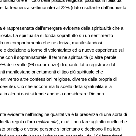
ontinuazione è il calo della pratica religiosa, passata in Italia dal
 la frequenza settimanale) al 22% (dato risultante dall’inchiesta
a è rappresentata dall’emergere evidente della spiritualità che a
iosità. La spiritualità si fonda soprattutto su un sentimento
 da un comportamento che ne deriva, manifestandosi
 e dedizione a forme di volontariato ed a nuove esperienze sul
con il soprannaturale. Il termine spiritualità (o altre parole
il 9% delle volte (99 occorrenze) di quanto fatto registrare dal
nti manifestano orientamenti di tipo più spirituale che
 verso altre confessioni religiose, diverse dalla propria di
icevute). Ciò che accomuna la scelta della spiritualità è la
Ma in alcuni casi si tende anche a considerare Dio non
.
nte evidente nell’indagine qualitativa è la presenza di una sorta di
ddetta regola d’oro (
), cioè il non fare agli altri quello che
golden rule
to principio diverse persone si orientano e decidono il da farsi.