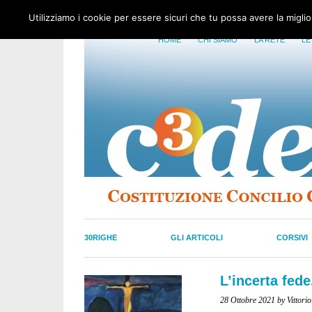
Utilizziamo i cookie per essere sicuri che tu possa avere la migli
HOME
CHI SIAMO
LA RETE
LE
30RIGHE
GLI ARTICOLI
CORSIVI
L’incerta fede
28 Ottobre 2021
by Vittor