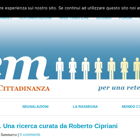
ore esperienza sul nostro sito. Se continui ad utilizzare questo sito noi 
 RADICI
DOCUMENTAZIONE
AREE TEMATICHE
DOSSIER
FORUM
SEGNALAZIONI
LA RASSEGNA
MONDO C
. Una ricerca curata da Roberto Cipriani
io Sammarco
|
0 comments