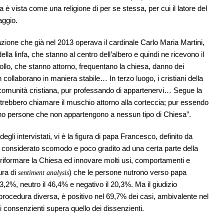
a è vista come una religione di per se stessa, per cui il latore del
aggio.
azione che già nel 2013 operava il cardinale Carlo Maria Martini,
ella linfa, che stanno al centro dell’albero e quindi ne ricevono il
ollo, che stanno attorno, frequentano la chiesa, danno dei
collaborano in maniera stabile… In terzo luogo, i cristiani della
 comunità cristiana, pur professando di appartenervi… Segue la
potrebbero chiamare il muschio attorno alla corteccia; pur essendo
sono persone che non appartengono a nessun tipo di Chiesa”.
gli intervistati, vi è la figura di papa Francesco, definito da
ri considerato scomodo e poco gradito ad una certa parte della
er riformare la Chiesa ed innovare molti usi, comportamenti e
ura di
) che le persone nutrono verso papa
sentiment analysis
33,2%, neutro il 46,4% e negativo il 20,3%. Ma il giudizio
rocedura diversa, è positivo nel 69,7% dei casi, ambivalente nel
ei consenzienti supera quello dei dissenzienti.