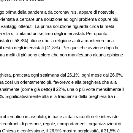
ogo prima della pandemia da coronavirus, appare di notevole
orientata a cercare una soluzione ad ogni problema oppure più
 vantaggi ottenuti. La prima soluzione riguarda circa la metà
a vita si limita ad un settimo degli intervistati. Per quanto
stati (il 58,3%) ritiene che la religione aiuti a mantenere una
r il resto degli intervistati (41,8%). Per quel che avviene dopo la
a ma molti di più sono coloro che non manifestano alcuna opinione
reghiera, praticata ogni settimana dal 26,1%, ogni mese dal 26,6%,
 così un orientamento più favorevole alla preghiera che alla
manalmente (come già detto) il 22%, una o più volte mensilmente il
. Significativamente alta è la frequenza della preghiera tra i
 problematico in assoluto, in base ai dati raccolti nelle interviste
ei confronti di persone, regole, comportamenti, organizzazioni di
a Chiesa o confessione, il 26,9% mostra perplessità, il 31,5% è