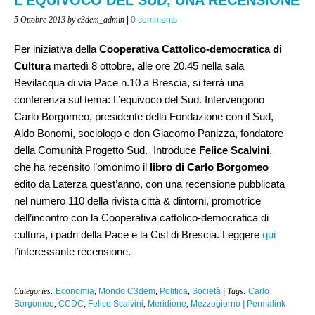
5 Ottobre 2013
by c3dem_admin
|
0 comments
Per iniziativa della
Cooperativa Cattolico-democratica di
Cultura
martedì 8 ottobre, alle ore 20.45 nella sala
Bevilacqua di via Pace n.10 a Brescia, si terrà una
conferenza sul tema: L’equivoco del Sud. Intervengono
Carlo Borgomeo, presidente della Fondazione con il Sud,
Aldo Bonomi, sociologo e don Giacomo Panizza, fondatore
della Comunità Progetto Sud. Introduce
Felice Scalvini
,
che ha recensito l’omonimo il
libro di Carlo Borgomeo
edito da Laterza quest’anno, con una recensione pubblicata
nel numero 110 della rivista città & dintorni, promotrice
dell’incontro con la Cooperativa cattolico-democratica di
cultura, i padri della Pace e la Cisl di Brescia. Leggere
qui
l’interessante recensione.
Categories:
Economia
,
Mondo C3dem
,
Politica
,
Società
| Tags:
Carlo
Borgomeo
,
CCDC
,
Felice Scalvini
,
Meridione
,
Mezzogiorno
|
Permalink