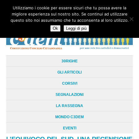
Utilizziamo i cookie per essere sicuri che tu possa avere la
HOME
CHI SIAMO
LA RETE
LE RADICI
DOCUMENTAZIONE
migliore esperienza sul nostro sito. Se continui ad utilizzare
AREE TEMATICHE
DOSSIER
FORUM
LINKS
LIBRI
NEWSLETTER
questo sito noi assumiamo che tu acconsenta al loro utilizzo.
CONTATTI
LOGIN
Ok
Leggi di più
30RIGHE
GLI ARTICOLI
CORSIVI
SEGNALAZIONI
LA RASSEGNA
MONDO C3DEM
EVENTI
L’EQUIVOCO DEL SUD, UNA RECENSIONE