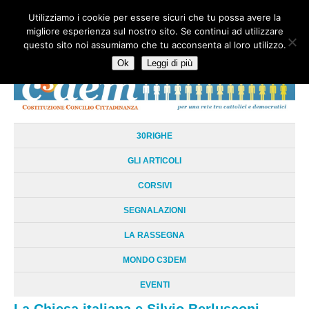
Utilizziamo i cookie per essere sicuri che tu possa avere la
HOME
CHI SIAMO
LA RETE
LE RADICI
DOCUMENTAZIONE
migliore esperienza sul nostro sito. Se continui ad utilizzare
AREE TEMATICHE
DOSSIER
FORUM
LINKS
LIBRI
NEWSLETTER
questo sito noi assumiamo che tu acconsenta al loro utilizzo.
CONTATTI
LOGIN
Ok
Leggi di più
30RIGHE
GLI ARTICOLI
CORSIVI
SEGNALAZIONI
LA RASSEGNA
MONDO C3DEM
EVENTI
La Chiesa italiana e Silvio Berlusconi.