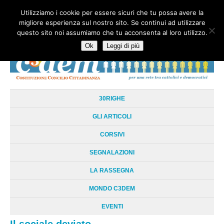
Utilizziamo i cookie per essere sicuri che tu possa avere la
HOME
CHI SIAMO
LA RETE
LE RADICI
DOCUMENTAZIONE
migliore esperienza sul nostro sito. Se continui ad utilizzare
AREE TEMATICHE
DOSSIER
FORUM
LINKS
LIBRI
NEWSLETTER
questo sito noi assumiamo che tu acconsenta al loro utilizzo.
CONTATTI
LOGIN
Ok
Leggi di più
30RIGHE
GLI ARTICOLI
CORSIVI
SEGNALAZIONI
LA RASSEGNA
MONDO C3DEM
EVENTI
Il sociale deviato