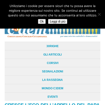
Utilizziamo i cookie per essere sicuri che tu possa avere la
HOME
CHI SIAMO
LA RETE
LE RADICI
DOCUMENTAZIONE
migliore esperienza sul nostro sito. Se continui ad utilizzare
AREE TEMATICHE
DOSSIER
FORUM
LINKS
LIBRI
NEWSLETTER
questo sito noi assumiamo che tu acconsenta al loro utilizzo.
CONTATTI
LOGIN
Ok
Leggi di più
30RIGHE
GLI ARTICOLI
CORSIVI
SEGNALAZIONI
LA RASSEGNA
MONDO C3DEM
EVENTI
CRESCE L’ECO DELL’APPELLO DEL PAPA