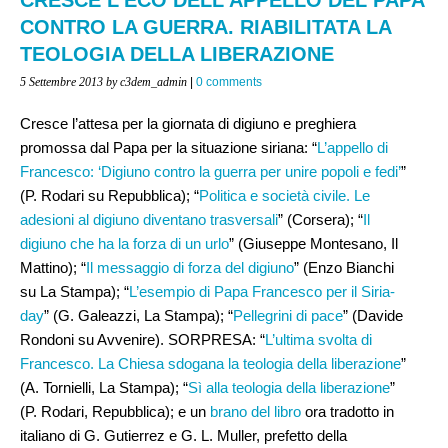
CONTRO LA GUERRA. RIABILITATA LA
TEOLOGIA DELLA LIBERAZIONE
5 Settembre 2013
by c3dem_admin
|
0 comments
Cresce l’attesa per la giornata di digiuno e preghiera
promossa dal Papa per la situazione siriana: “
L’appello di
Francesco: ‘Digiuno contro la guerra per unire popoli e fedi’
”
(P. Rodari su Repubblica); “
Politica e società civile. Le
adesioni al digiuno diventano trasversali
” (Corsera); “
Il
digiuno che ha la forza di un urlo
” (Giuseppe Montesano, Il
Mattino); “
Il messaggio di forza del digiuno
” (Enzo Bianchi
su La Stampa); “
L’esempio di Papa Francesco per il Siria-
day
” (G. Galeazzi, La Stampa); “
Pellegrini di pace
” (Davide
Rondoni su Avvenire). SORPRESA: “
L’ultima svolta di
Francesco. La Chiesa sdogana la teologia della liberazione
”
(A. Tornielli, La Stampa); “
Sì alla teologia della liberazione
”
(P. Rodari, Repubblica); e un
brano del libro
ora tradotto in
italiano di G. Gutierrez e G. L. Muller, prefetto della