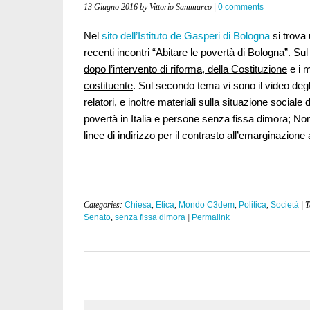
13 Giugno 2016
by Vittorio Sammarco
|
0 comments
Nel
sito dell’Istituto de Gasperi di Bologna
si trova
recenti incontri “
Abitare le povertà di Bologna
”. Su
dopo l’intervento di riforma, della Costituzione
e i m
costituente
. Sul secondo tema vi sono il video degli
relatori, e inoltre materiali sulla situazione social
povertà in Italia e persone senza fissa dimora; No
linee di indirizzo per il contrasto all’emarginazione 
Categories:
Chiesa
,
Etica
,
Mondo C3dem
,
Politica
,
Società
| 
Senato
,
senza fissa dimora
|
Permalink