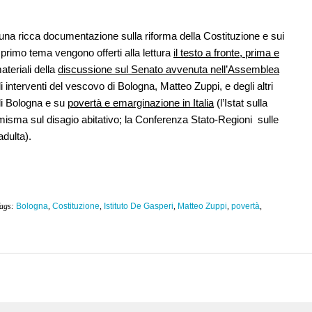
 una ricca documentazione sulla riforma della Costituzione e sui
l primo tema vengono offerti alla lettura
il testo a fronte, prima e
ateriali della
discussione sul Senato avvenuta nell’Assemblea
 interventi del vescovo di Bologna, Matteo Zuppi, e degli altri
e di Bologna e su
povertà e emarginazione in Italia
(l’Istat sulla
misma sul disagio abitativo; la Conferenza Stato-Regioni sulle
adulta).
Tags:
Bologna
,
Costituzione
,
Istituto De Gasperi
,
Matteo Zuppi
,
povertà
,