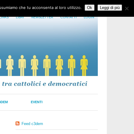
assumiamo che tu acconsenta al loro utilizzo.
Ok
Leggi di più
LINKS
LIBRI
NEWSLETTER
CONTATTI
LOGIN
3DEM
EVENTI
Feed c3dem