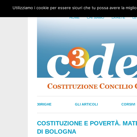
Utilizziamo i cookie per essere sicuri che tu possa avere la migli
HOME
CHI SIAMO
LA RETE
LE
30RIGHE
GLI ARTICOLI
CORSIVI
COSTITUZIONE E POVERTÀ. MATE
DI BOLOGNA