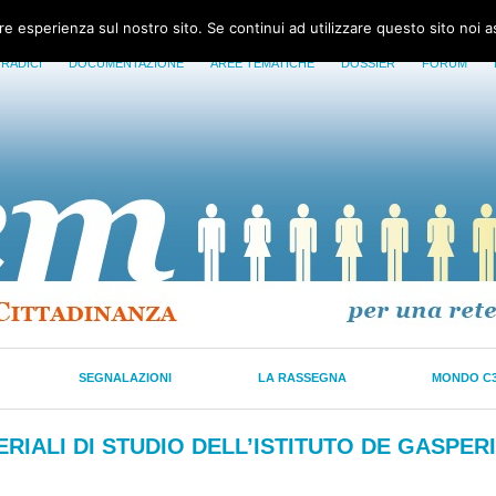
ore esperienza sul nostro sito. Se continui ad utilizzare questo sito noi 
 RADICI
DOCUMENTAZIONE
AREE TEMATICHE
DOSSIER
FORUM
SEGNALAZIONI
LA RASSEGNA
MONDO C
RIALI DI STUDIO DELL’ISTITUTO DE GASPERI