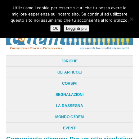
Utilizziamo i cookie per essere sicuri che tu possa avere la
HOME
CHI SIAMO
LA RETE
LE RADICI
DOCUMENTAZIONE
migliore esperienza sul nostro sito. Se continui ad utilizzare
AREE TEMATICHE
DOSSIER
FORUM
LINKS
LIBRI
NEWSLETTER
questo sito noi assumiamo che tu acconsenta al loro utilizzo.
CONTATTI
LOGIN
Ok
Leggi di più
30RIGHE
GLI ARTICOLI
CORSIVI
SEGNALAZIONI
LA RASSEGNA
MONDO C3DEM
EVENTI
Comunicato stampa: Per un atto risolutivo