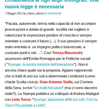
nuova legge è necessaria
7 Maggio 2013
by c3dem_admin
|
0 comments
“Pacata, autorevole, ferma nella capacità di non accettare
provocazioni e dotata di grande lucidità nel cogliere e
valorizzare le espressioni positive di crescita e sempre
orientate a costruire il futuro (…). Il suo pensiero è sempre
stato orientato a un impegno politico trasversale, a
costruire ponti e reti …”. Così
Teresa Marzocchi
,
assessore dell’Emilia-Romagna per le Politiche sociali
( “
Kyenge, la nostra ministra dell’interazione
”). Non è
ancora chiaro quale sia la proposta. Appare ragionevole
che si tratti di uno ius soli a determinate condizioni (come
chiede Scelta civica).
Gian Antonio Stella
, sul Corriere
della Sera, scrive “
Le inutili forzature
” (ma ci sono davvero
state?). La Stampa pubblica un colloquio di Andrea Malaguti
con
Livia Turco
: “
Kyenge, pasionaria dello ius soli. Così la
Turco l’ha portata a Letta
”.