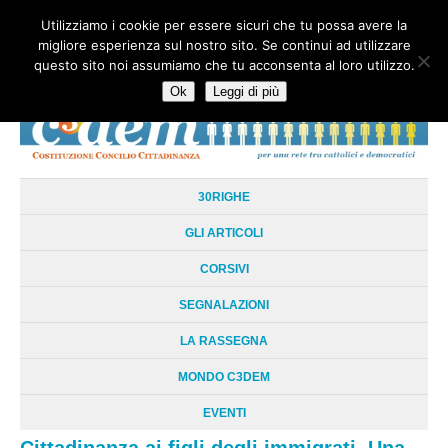
Utilizziamo i cookie per essere sicuri che tu possa avere la
HOME
CHI SIAMO
LA RETE
LE RADICI
DOCUMENTAZIONE
migliore esperienza sul nostro sito. Se continui ad utilizzare
AREE TEMATICHE
DOSSIER
FORUM
LINKS
LIBRI
NEWSLETTER
questo sito noi assumiamo che tu acconsenta al loro utilizzo.
CONTATTI
LOGIN
Ok
Leggi di più
30RIGHE
GLI ARTICOLI
CORSIVI
SEGNALAZIONI
LA RASSEGNA
MONDO C3DEM
EVENTI
Cittadinanza ai figli degli immigrati. Una