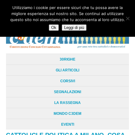
Utilizziamo i cookie per essere sicuri che tu possa avere la
HOME
CHI SIAMO
LA RETE
LE RADICI
DOCUMENTAZIONE
migliore esperienza sul nostro sito. Se continui ad utilizzare
AREE TEMATICHE
DOSSIER
FORUM
LINKS
LIBRI
NEWSLETTER
questo sito noi assumiamo che tu acconsenta al loro utilizzo.
CONTATTI
LOGIN
Ok
Leggi di più
30RIGHE
GLI ARTICOLI
CORSIVI
SEGNALAZIONI
LA RASSEGNA
MONDO C3DEM
EVENTI
CATTOLICI E POLITICA A MILANO. COSA