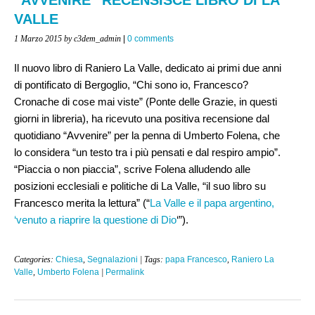
VALLE
1 Marzo 2015
by c3dem_admin
|
0 comments
Il nuovo libro di Raniero La Valle, dedicato ai primi due anni
di pontificato di Bergoglio, “Chi sono io, Francesco?
Cronache di cose mai viste” (Ponte delle Grazie, in questi
giorni in libreria), ha ricevuto una positiva recensione dal
quotidiano “Avvenire” per la penna di Umberto Folena, che
lo considera “un testo tra i più pensati e dal respiro ampio”.
“Piaccia o non piaccia”, scrive Folena alludendo alle
posizioni ecclesiali e politiche di La Valle, “il suo libro su
Francesco merita la lettura” (“
La Valle e il papa argentino,
‘venuto a riaprire la questione di Dio
‘”).
Categories:
Chiesa
,
Segnalazioni
| Tags:
papa Francesco
,
Raniero La
Valle
,
Umberto Folena
|
Permalink