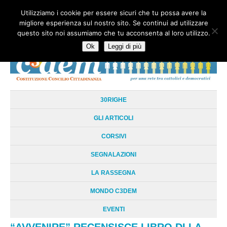
Utilizziamo i cookie per essere sicuri che tu possa avere la
HOME
CHI SIAMO
LA RETE
LE RADICI
DOCUMENTAZIONE
migliore esperienza sul nostro sito. Se continui ad utilizzare
AREE TEMATICHE
DOSSIER
FORUM
LINKS
LIBRI
NEWSLETTER
questo sito noi assumiamo che tu acconsenta al loro utilizzo.
CONTATTI
LOGIN
Ok
Leggi di più
30RIGHE
GLI ARTICOLI
CORSIVI
SEGNALAZIONI
LA RASSEGNA
MONDO C3DEM
EVENTI
“AVVENIRE” RECENSISCE LIBRO DI LA