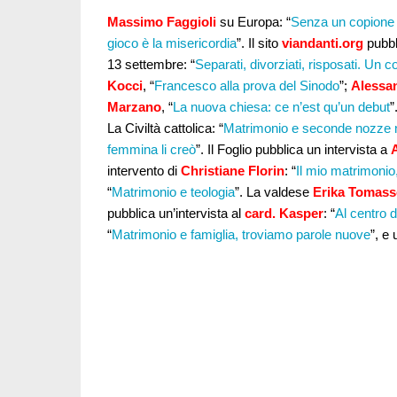
Massimo Faggioli
su Europa: “
Senza un copione g
gioco è la misericordia
”. Il sito
viandanti.org
pubbl
13 settembre: “
Separati, divorziati, risposati. Un c
Kocci
, “
Francesco alla prova del Sinodo
”;
Alessa
Marzano
, “
La nuova chiesa: ce n’est qu’un debut
”
La Civiltà cattolica: “
Matrimonio e seconde nozze ne
femmina li creò
”. Il Foglio pubblica un intervista a
intervento di
Christiane Florin
: “
Il mio matrimonio,
“
Matrimonio e teologia
”. La valdese
Erika Tomas
pubblica un’intervista al
card. Kasper
: “
Al centro d
“
Matrimonio e famiglia, troviamo parole nuove
”, e