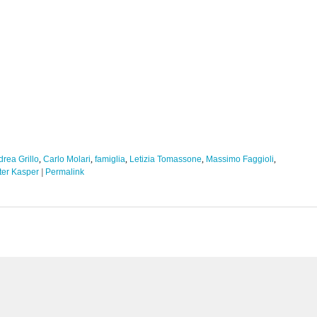
rea Grillo
,
Carlo Molari
,
famiglia
,
Letizia Tomassone
,
Massimo Faggioli
,
ter Kasper
|
Permalink