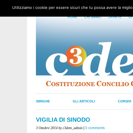
Utilizziamo i cookie per essere sicuri che tu possa avere la migli
HOME
CHI SIAMO
LA RETE
LE
30RIGHE
GLI ARTICOLI
CORSIVI
VIGILIA DI SINODO
3 Ottobre 2014
by c3dem_admin
|
0 comments