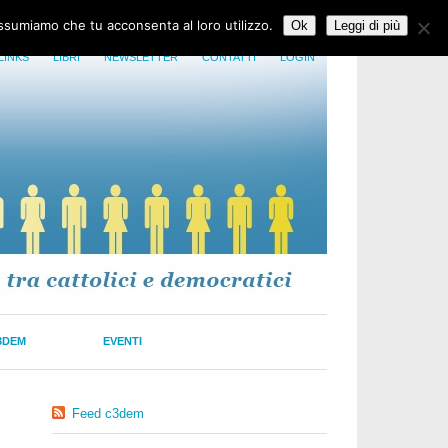
assumiamo che tu acconsenta al loro utilizzo.
Ok
Leggi di più
LINKS
LIBRI
NEWSLETTER
CONTATTI
LOGIN
3DEM
EVENTI
Feed c3dem