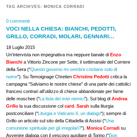
TAG ARCHIVES:
MONICA CORRADI
0 commenti
VOCI NELLA CHIESA: BIANCHI, PEDOTTI,
GRILLO, CORRADI, MOLARI, GENNARI…
18 Luglio 2015
Un’intervista non impegnativa ma neppure banale di
Enzo
Bianchi
a Vittorio Zincone per Sette, il settimanale del Corriere
della Sera (“
Questo governo mi sembra cristiano solo di
nome
”). Su Temoignage Chretien
Christine Pedotti
critica la
campagna “Salviamo le nostre chiese” di una parte dei cattolici
francesi contrari all’utilizzo di chiese abbandonate per farne
delle moschee (“
La lista dei miei nemici
”). Sul blog di
Andrea
Grillo
la sua discussione col
card. Sarah
sulla liturgia
postconciliare (“
Liturgia e Vaticano II, un dialogo
“); sempre di
Grillo un articolo sul sito della Cittadella di Assisi (“
Una
comunione spirituale per gli irregolari?
”).
Monica Corradi
su
Avvenire dialoga con il vescovo ausiliare di Torino (“
Don