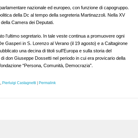
o parlamentare nazionale ed europeo, con funzione di capogruppo.
politica della Dc al tempo della segreteria Martinazzoli. Nella XV
e della Camera dei Deputati.
tato l’ultimo segretario. In tale veste continua a promuovere ogni
 Gasperi in S. Lorenzo al Verano (il 19 agosto) e a Caltagirone
blicato una decina di titoli sull’Europa e sulla storia del
e di don Giuseppe Dossetti nel periodo in cui era provicario della
la fondazione “Persona, Comunità, Democrazia”.
i
,
Pierluigi Castagnetti
|
Permalink