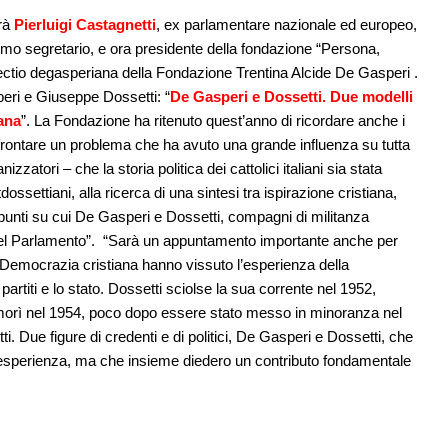
arà
Pierluigi Castagnetti
, ex parlamentare nazionale ed europeo,
ultimo segretario, e ora presidente della fondazione “Persona,
ctio degasperiana della Fondazione Trentina Alcide De Gasperi .
peri e Giuseppe Dossetti: “
De Gasperi e Dossetti. Due modelli
iana
”. La Fondazione ha ritenuto quest’anno di ricordare anche i
ffrontare un problema che ha avuto una grande influenza su tutta
izzatori – che la storia politica dei cattolici italiani sia stata
ssettiani, alla ricerca di una sintesi tra ispirazione cristiana,
ra, punti su cui De Gasperi e Dossetti, compagni di militanza
e nel Parlamento”. “Sarà un appuntamento importante anche per
la Democrazia cristiana hanno vissuto l’esperienza della
artiti e lo stato. Dossetti sciolse la sua corrente nel 1952,
morì nel 1954, poco dopo essere stato messo in minoranza nel
ti. Due figure di credenti e di politici, De Gasperi e Dossetti, che
 esperienza, ma che insieme diedero un contributo fondamentale