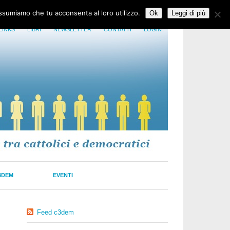
assumiamo che tu acconsenta al loro utilizzo.
Ok
Leggi di più
LINKS
LIBRI
NEWSLETTER
CONTATTI
LOGIN
3DEM
EVENTI
Feed c3dem