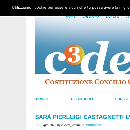
Utilizziamo i cookie per essere sicuri che tu possa avere la migli
HOME
CHI SIAMO
LA RETE
LE
30RIGHE
GLI ARTICOLI
CORSIVI
SARÀ PIERLUIGI CASTAGNETTI 
13 Luglio 2013
by c3dem_admin
|
0 comments