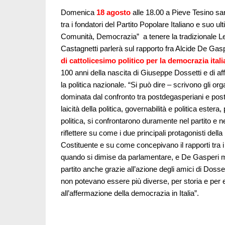
Domenica
18 agosto
alle 18.00 a Pieve Tesino s
tra i fondatori del Partito Popolare Italiano e suo 
Comunità, Democrazia” a tenere la tradizionale Le
Castagnetti parlerà sul rapporto fra Alcide De Gas
di cattolicesimo politico per la democrazia ital
100 anni della nascita di Giuseppe Dossetti e di a
la politica nazionale. “Si può dire – scrivono gli organ
dominata dal confronto tra postdegasperiani e postdo
laicità della politica, governabilità e politica este
politica, si confrontarono duramente nel partito 
riflettere su come i due principali protagonisti del
Costituente e su come concepivano il rapporti tra i p
quando si dimise da parlamentare, e De Gasperi 
partito anche grazie all’azione degli amici di Dosset
non potevano essere più diverse, per storia e per
all’affermazione della democrazia in Italia”.