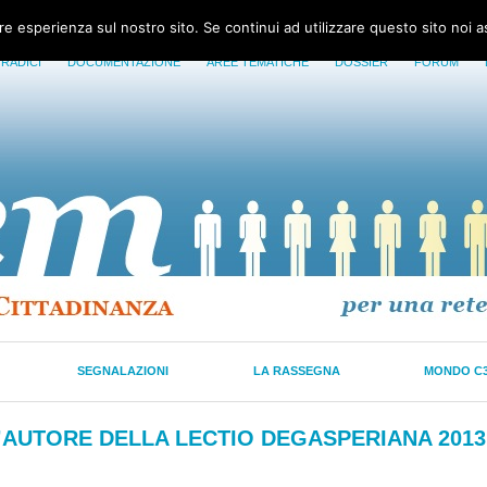
ore esperienza sul nostro sito. Se continui ad utilizzare questo sito noi 
 RADICI
DOCUMENTAZIONE
AREE TEMATICHE
DOSSIER
FORUM
SEGNALAZIONI
LA RASSEGNA
MONDO C
L’AUTORE DELLA LECTIO DEGASPERIANA 2013