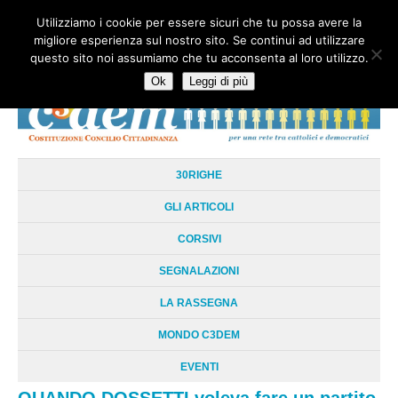
Utilizziamo i cookie per essere sicuri che tu possa avere la
HOME
CHI SIAMO
LA RETE
LE RADICI
DOCUMENTAZIONE
migliore esperienza sul nostro sito. Se continui ad utilizzare
AREE TEMATICHE
DOSSIER
FORUM
LINKS
LIBRI
NEWSLETTER
questo sito noi assumiamo che tu acconsenta al loro utilizzo.
CONTATTI
LOGIN
Ok
Leggi di più
30RIGHE
GLI ARTICOLI
CORSIVI
SEGNALAZIONI
LA RASSEGNA
MONDO C3DEM
EVENTI
QUANDO DOSSETTI voleva fare un partito