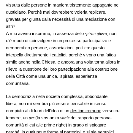
vissuta dalle persone in maniera tristemente appagante nel
quotidiano. Perchè mai dovrebbero volerla replicare,
gravata per giunta dalla necessità di una mediazione con
altri?
A mio avviso insomma, in assenza dello
non
spirito giusto,
c’è modo di coinvolgere in un processo partecipativo e
democratico persone, associazioni, politica: questo
interpella direttamente i cattolici, perchè vivono una fatica
simile anche nella Chiesa, e ancora una volta torna allora in
rilievo la questione del loro partecipazione alla costruzione
della Città come una unica, ispirata, esperienza
comunitaria.
La democrazia nella società complessa, abbondante,
libera, non mi sembra più essere pensabile in senso
compiuto al di fuori dell’idea di un
destino comune
verso cui
tendere, un
(la sostanza
del rapporto persona-
per
vitale
comunità di cui alle prime righe) in grado di spiegare
perché, in qualunque forma si partecipi, o si sia semplici