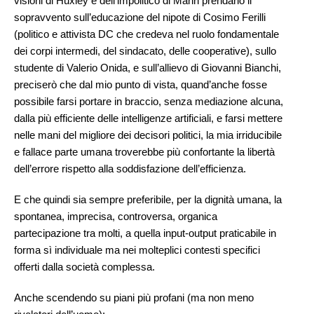
visioni di Huxley e dell’impolitico di Mann prendano il
sopravvento sull’educazione del nipote di Cosimo Ferilli
(politico e attivista DC che credeva nel ruolo fondamentale
dei corpi intermedi, del sindacato, delle cooperative), sullo
studente di Valerio Onida, e sull’allievo di Giovanni Bianchi,
preciserò che dal mio punto di vista, quand’anche fosse
possibile farsi portare in braccio, senza mediazione alcuna,
dalla più efficiente delle intelligenze artificiali, e farsi mettere
nelle mani del migliore dei decisori politici, la mia irriducibile
e fallace parte umana troverebbe più confortante la libertà
dell’errore rispetto alla soddisfazione dell’efficienza.
E che quindi sia sempre preferibile, per la dignità umana, la
spontanea, imprecisa, controversa, organica
partecipazione tra molti, a quella input-output praticabile in
forma sì individuale ma nei molteplici contesti specifici
offerti dalla società complessa.
Anche scendendo su piani più profani (ma non meno