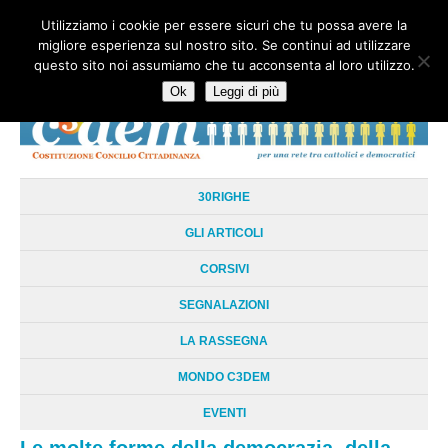
Utilizziamo i cookie per essere sicuri che tu possa avere la
HOME
CHI SIAMO
LA RETE
LE RADICI
DOCUMENTAZIONE
migliore esperienza sul nostro sito. Se continui ad utilizzare
AREE TEMATICHE
DOSSIER
FORUM
LINKS
LIBRI
NEWSLETTER
questo sito noi assumiamo che tu acconsenta al loro utilizzo.
CONTATTI
LOGIN
Ok
Leggi di più
30RIGHE
GLI ARTICOLI
CORSIVI
SEGNALAZIONI
LA RASSEGNA
MONDO C3DEM
EVENTI
Le molte forme della democrazia, della