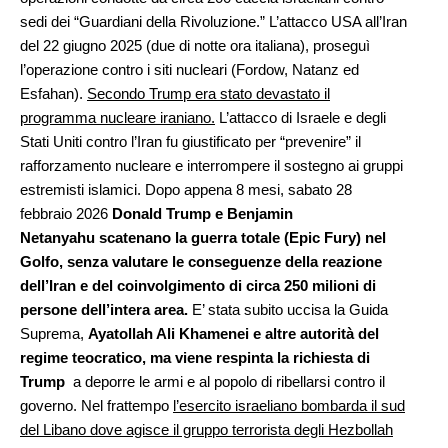
sedi dei “Guardiani della Rivoluzione.” L’attacco USA all’Iran
del 22 giugno 2025 (due di notte ora italiana), proseguì
l’operazione contro i siti nucleari (Fordow, Natanz ed
Esfahan).
Secondo Trump era stato devastato il
programma nucleare iraniano.
L’attacco di Israele e degli
Stati Uniti contro l’Iran fu giustificato per “prevenire” il
rafforzamento nucleare e interrompere il sostegno ai gruppi
estremisti islamici. Dopo appena 8 mesi, sabato 28
febbraio 2026
Donald Trump e Benjamin
Netanyahu
scatenano la guerra totale (Epic Fury) nel
Golfo, senza valutare le conseguenze della reazione
dell’Iran e del coinvolgimento di circa 250 milioni di
persone dell’intera area.
E’ stata subito uccisa la Guida
Suprema,
Ayatollah Ali Khamenei e altre autorità del
regime teocratico, ma viene respinta la richiesta di
Trump
a deporre le armi e al popolo di ribellarsi contro il
governo. Nel frattempo
l’esercito israeliano bombarda il sud
del Libano dove agisce il gruppo terrorista degli Hezbollah