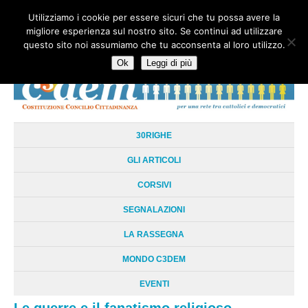
Utilizziamo i cookie per essere sicuri che tu possa avere la
HOME
CHI SIAMO
LA RETE
LE RADICI
DOCUMENTAZIONE
migliore esperienza sul nostro sito. Se continui ad utilizzare
AREE TEMATICHE
DOSSIER
FORUM
LINKS
LIBRI
NEWSLETTER
questo sito noi assumiamo che tu acconsenta al loro utilizzo.
CONTATTI
LOGIN
Ok
Leggi di più
30RIGHE
GLI ARTICOLI
CORSIVI
SEGNALAZIONI
LA RASSEGNA
MONDO C3DEM
EVENTI
Le guerre e il fanatismo religioso