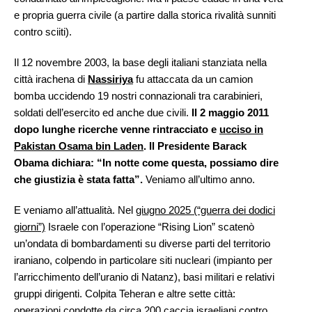
e propria guerra civile (a partire dalla storica rivalità sunniti
contro sciiti).
Il 12 novembre 2003, la base degli italiani stanziata nella
città irachena di
Nassiriya
fu attaccata da un camion
bomba uccidendo 19 nostri connazionali tra carabinieri,
soldati dell’esercito ed anche due civili.
Il 2 maggio 2011
dopo lunghe ricerche venne rintracciato e
ucciso in
Pakistan Osama bin Laden
. Il Presidente Barack
Obama dichiara: “In notte come questa, possiamo dire
che giustizia è stata fatta”.
Veniamo all’ultimo anno.
E veniamo all’attualità. Nel
giugno 2025 (“guerra dei dodici
giorni”)
Israele con l’operazione “Rising Lion” scatenò
un’ondata di bombardamenti su diverse parti del territorio
iraniano, colpendo in particolare siti nucleari (impianto per
l’arricchimento dell’uranio di Natanz), basi militari e relativi
gruppi dirigenti. Colpita Teheran e altre sette città:
operazioni condotte da circa 200 caccia israeliani contro