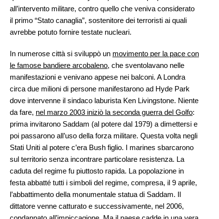
all’intervento militare, contro quello che veniva considerato
il primo “Stato canaglia”, sostenitore dei terroristi ai quali
avrebbe potuto fornire testate nucleari.
In numerose città si sviluppò un
movimento per la pace con
le famose bandiere arcobaleno
, che sventolavano nelle
manifestazioni e venivano appese nei balconi. A Londra
circa due milioni di persone manifestarono ad Hyde Park
dove intervenne il sindaco laburista Ken Livingstone. Niente
da fare,
nel marzo 2003 iniziò la seconda guerra del Golfo
:
prima invitarono Saddam (al potere dal 1979) a dimettersi e
poi passarono all’uso della forza militare. Questa volta negli
Stati Uniti al potere c’era Bush figlio. I marines sbarcarono
sul territorio senza incontrare particolare resistenza. La
caduta del regime fu piuttosto rapida. La popolazione in
festa abbatté tutti i simboli del regime, compresa, il 9 aprile,
l’abbattimento della monumentale statua di Saddam. Il
dittatore venne catturato e successivamente, nel 2006,
condannato all’impiccagione. Ma il paese cadde in una vera