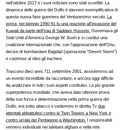
nell’ottobre 2017 e i suoi miliziani sono stati sconfitti. La
dinamica delle guerre del Golfo è davvero esemplificativa di
questa nuova fase guerriera del Ventunesimo secolo.
La
prima, nel biennio 1990-91 fu una reazione all’invasione del
Kuwait da parte dell’Iraq di Saddam Hussein.
Governava gli
Stati Uniti d’America George W. Bush e si costituì una
coalizione internazionale che, con l’approvazione dell’Onu,
decise di bombardare Bagdad (operazione “Desert Storm”)
e costrinse al ritiro gli iracheni.
Trascorsi dieci anni, l’11 settembre 2001, assistemmo ad
un evento incredibile da raccontare, e ancora oggi difficile
da analizzare in tutti i suoi aspetti costitutivi. La più grande
superpotenza mondiale, che aveva dato ulteriore prova
della sua forza e determinazione nella prima guerra del
Golfo, era sotto attacco e vedemmo in diretta Tv
due
attentati abbattutesi contro le Twin Towers a New York e
contro un’ala del Pentagono a Washington.
I responsabili
vennero individuati nei talebani afghani e nella rete