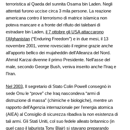
terroristica al Qaeda del sunnita Osama bin Laden. Negli
attentati furono uccise circa 3 mila persone. La reazione
americana contro il terrorismo di matrice islamica non
poteva mancare e a fronte del rifiuto dei talebani di
estradare bin Laden,
il 7 ottobre gli USA attaccarono
l’Afghanistan
(“Enduring Freedom”) e in due mesi, il 13
novembre 2001, venne rovesciato il regime grazie anche
all’apporto bellico dei mujaheddin dell’Alleanza del Nord.
Ahmid Karzai divenne il primo Presidente. Nell’asse del
male, secondo George Bush, veniva inserito anche l’Iraq e
l’Iran.
Nel 2003,
Il segretario di Stato Colin Powell consegnò in
sede Onu le “prove” che Iraq nascondeva “armi di
distruzione di massa” (chimiche e biologiche), mentre un
rapporto dell’Agenzia internazionale per l’energia atomica
(AIEA) al Consiglio di sicurezza ribadiva la non esistenza di
tali armi. Gli Stati Uniti, col suo fedele alleato britannico (in
quel caso il laburista Tony Blair) si stavano preparando