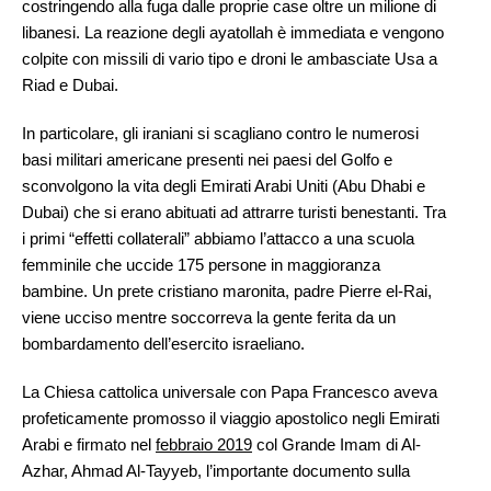
costringendo alla fuga dalle proprie case oltre un milione di
libanesi. La reazione degli ayatollah è immediata e vengono
colpite con missili di vario tipo e droni le ambasciate Usa a
Riad e Dubai.
In particolare, gli iraniani si scagliano contro le numerosi
basi militari americane presenti nei paesi del Golfo e
sconvolgono la vita degli Emirati Arabi Uniti (Abu Dhabi e
Dubai) che si erano abituati ad attrarre turisti benestanti. Tra
i primi “effetti collaterali” abbiamo l’attacco a una scuola
femminile che uccide 175 persone in maggioranza
bambine. Un prete cristiano maronita, padre Pierre el-Rai,
viene ucciso mentre soccorreva la gente ferita da un
bombardamento dell’esercito israeliano.
La Chiesa cattolica universale con Papa Francesco aveva
profeticamente promosso il viaggio apostolico negli Emirati
Arabi e firmato nel
febbraio 2019
col Grande Imam di Al-
Azhar, Ahmad Al-Tayyeb, l’importante documento sulla