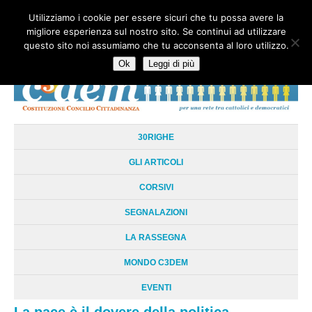
Utilizziamo i cookie per essere sicuri che tu possa avere la
HOME
CHI SIAMO
LA RETE
LE RADICI
DOCUMENTAZIONE
migliore esperienza sul nostro sito. Se continui ad utilizzare
AREE TEMATICHE
DOSSIER
FORUM
LINKS
LIBRI
NEWSLETTER
questo sito noi assumiamo che tu acconsenta al loro utilizzo.
CONTATTI
LOGIN
Ok
Leggi di più
30RIGHE
GLI ARTICOLI
CORSIVI
SEGNALAZIONI
LA RASSEGNA
MONDO C3DEM
EVENTI
La pace è il dovere della politica