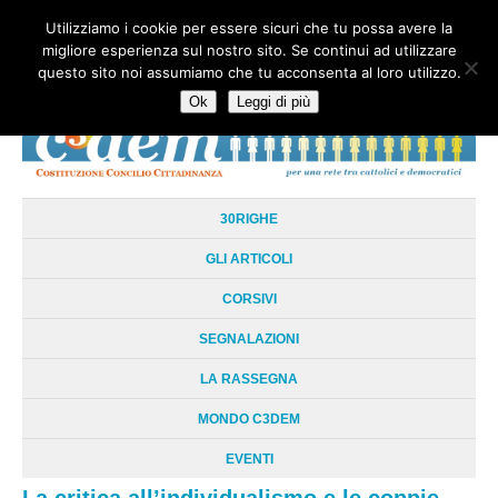
Utilizziamo i cookie per essere sicuri che tu possa avere la
HOME
CHI SIAMO
LA RETE
LE RADICI
DOCUMENTAZIONE
migliore esperienza sul nostro sito. Se continui ad utilizzare
AREE TEMATICHE
DOSSIER
FORUM
LINKS
LIBRI
NEWSLETTER
questo sito noi assumiamo che tu acconsenta al loro utilizzo.
CONTATTI
LOGIN
Ok
Leggi di più
30RIGHE
GLI ARTICOLI
CORSIVI
SEGNALAZIONI
LA RASSEGNA
MONDO C3DEM
EVENTI
La critica all’individualismo e le coppie