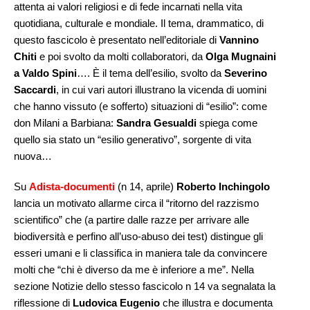
attenta ai valori religiosi e di fede incarnati nella vita
quotidiana, culturale e mondiale. Il tema, drammatico, di
questo fascicolo è presentato nell’editoriale di
Vannino
Chiti
e poi svolto da molti collaboratori, da
Olga Mugnaini
a Valdo Spini
…. È il tema dell’esilio, svolto da
Severino
Saccardi
, in cui vari autori illustrano la vicenda di uomini
che hanno vissuto (e sofferto) situazioni di “esilio”: come
don Milani a Barbiana:
Sandra Gesualdi
spiega come
quello sia stato un “esilio generativo”, sorgente di vita
nuova…
Su
Adista-documenti
(n 14, aprile)
Roberto Inchingolo
lancia un motivato allarme circa il “ritorno del razzismo
scientifico” che (a partire dalle razze per arrivare alle
biodiversità e perfino all’uso-abuso dei test) distingue gli
esseri umani e li classifica in maniera tale da convincere
molti che “chi è diverso da me è inferiore a me”. Nella
sezione Notizie dello stesso fascicolo n 14 va segnalata la
riflessione di
Ludovica Eugenio
che illustra e documenta