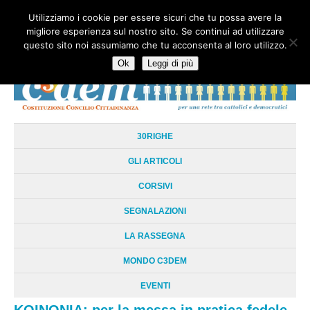
Utilizziamo i cookie per essere sicuri che tu possa avere la
HOME
CHI SIAMO
LA RETE
LE RADICI
DOCUMENTAZIONE
migliore esperienza sul nostro sito. Se continui ad utilizzare
AREE TEMATICHE
DOSSIER
FORUM
LINKS
LIBRI
NEWSLETTER
questo sito noi assumiamo che tu acconsenta al loro utilizzo.
CONTATTI
LOGIN
Ok
Leggi di più
30RIGHE
GLI ARTICOLI
CORSIVI
SEGNALAZIONI
LA RASSEGNA
MONDO C3DEM
EVENTI
KOINONIA: per la messa in pratica fedele