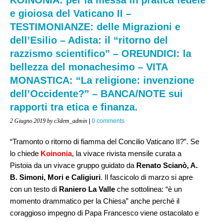
e gioiosa del Vaticano II –
TESTIMONIANZE: delle Migrazioni e
dell’Esilio – Adista: il “ritorno del
razzismo scientifico” – OREUNDICI: la
bellezza del monachesimo – VITA
MONASTICA: “La religione: invenzione
dell’Occidente?” – BANCA/NOTE sui
rapporti tra etica e finanza.
2 Giugno 2019
by c3dem_admin
|
0 comments
“Tramonto o ritorno di fiamma del Concilio Vaticano II?”. Se
lo chiede
Koinonia
, la vivace rivista mensile curata a
Pistoia da un vivace gruppo guidato da
Renato Scianò, A.
B. Simoni, Mori e Caligiuri
. Il fascicolo di marzo si apre
con un testo di
Raniero La Valle
che sottolinea: “è un
momento drammatico per la Chiesa” anche perché il
coraggioso impegno di Papa Francesco viene ostacolato e