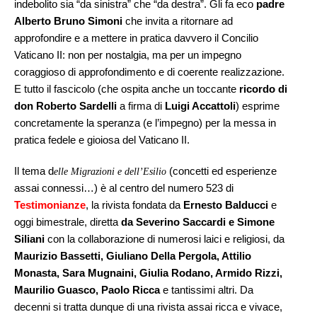
indebolito sia “da sinistra” che “da destra”. Gli fa eco
padre
Alberto Bruno Simoni
che invita a ritornare ad
approfondire e a mettere in pratica davvero il Concilio
Vaticano II: non per nostalgia, ma per un impegno
coraggioso di approfondimento e di coerente realizzazione.
E tutto il fascicolo (che ospita anche un toccante
ricordo di
don Roberto Sardelli
a firma di
Luigi Accattoli
) esprime
concretamente la speranza (e l’impegno) per la messa in
pratica fedele e gioiosa del Vaticano II.
Il tema d
(concetti ed esperienze
elle Migrazioni e dell’Esilio
assai connessi…) è al centro del numero 523 di
Testimonianze
, la rivista fondata da
Ernesto Balducci
e
oggi bimestrale, diretta
da Severino Saccardi e Simone
Siliani
con la collaborazione di numerosi laici e religiosi, da
Maurizio Bassetti, Giuliano Della Pergola, Attilio
Monasta, Sara Mugnaini, Giulia Rodano, Armido Rizzi,
Maurilio Guasco, Paolo Ricca
e tantissimi altri. Da
decenni si tratta dunque di una rivista assai ricca e vivace,