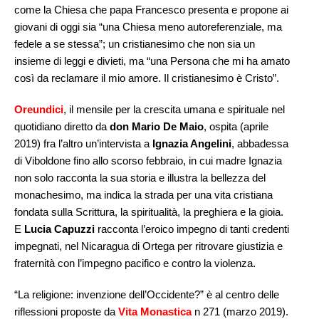
come la Chiesa che papa Francesco presenta e propone ai
giovani di oggi sia “una Chiesa meno autoreferenziale, ma
fedele a se stessa”; un cristianesimo che non sia un
insieme di leggi e divieti, ma “una Persona che mi ha amato
così da reclamare il mio amore. Il cristianesimo è Cristo”.
Oreundici
, il mensile per la crescita umana e spirituale nel
quotidiano diretto da
don Mario De Maio
, ospita (aprile
2019) fra l’altro un’intervista a
Ignazia Angelini
, abbadessa
di Viboldone fino allo scorso febbraio, in cui madre Ignazia
non solo racconta la sua storia e illustra la bellezza del
monachesimo, ma indica la strada per una vita cristiana
fondata sulla Scrittura, la spiritualità, la preghiera e la gioia.
E
Lucia Capuzzi
racconta l’eroico impegno di tanti credenti
impegnati, nel Nicaragua di Ortega per ritrovare giustizia e
fraternità con l’impegno pacifico e contro la violenza.
“La religione: invenzione dell’Occidente?” è al centro delle
riflessioni proposte da
Vita Monastica
n 271 (marzo 2019).