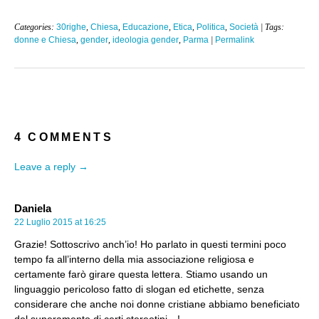
Categories:
30righe
,
Chiesa
,
Educazione
,
Etica
,
Politica
,
Società
| Tags:
donne e Chiesa
,
gender
,
ideologia gender
,
Parma
|
Permalink
4 COMMENTS
Leave a reply →
Daniela
22 Luglio 2015 at 16:25
Grazie! Sottoscrivo anch’io! Ho parlato in questi termini poco
tempo fa all’interno della mia associazione religiosa e
certamente farò girare questa lettera. Stiamo usando un
linguaggio pericoloso fatto di slogan ed etichette, senza
considerare che anche noi donne cristiane abbiamo beneficiato
del superamento di certi stereotipi…!