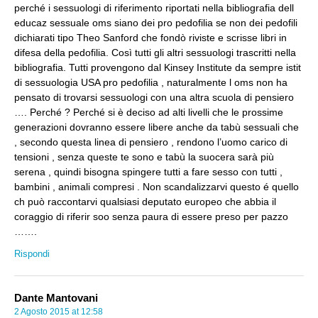
perché i sessuologi di riferimento riportati nella bibliografia dell
educaz sessuale oms siano dei pro pedofilia se non dei pedofili
dichiarati tipo Theo Sanford che fondò riviste e scrisse libri in
difesa della pedofilia. Così tutti gli altri sessuologi trascritti nella
bibliografia. Tutti provengono dal Kinsey Institute da sempre istit
di sessuologia USA pro pedofilia , naturalmente l oms non ha
pensato di trovarsi sessuologi con una altra scuola di pensiero
…. Perché ? Perché si è deciso ad alti livelli che le prossime
generazioni dovranno essere libere anche da tabù sessuali che
, secondo questa linea di pensiero , rendono l’uomo carico di
tensioni , senza queste te sono e tabù la suocera sarà più
serena , quindi bisogna spingere tutti a fare sesso con tutti ,
bambini , animali compresi . Non scandalizzarvi questo é quello
ch può raccontarvi qualsiasi deputato europeo che abbia il
coraggio di riferir soo senza paura di essere preso per pazzo
…….
Rispondi
Dante Mantovani
2 Agosto 2015 at 12:58