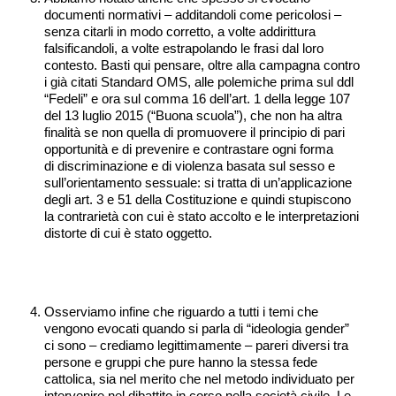
documenti normativi – additandoli come pericolosi –
senza citarli in modo corretto, a volte addirittura
falsificandoli, a volte estrapolando le frasi dal loro
contesto. Basti qui pensare, oltre alla campagna contro
i già citati Standard OMS, alle polemiche prima sul ddl
“Fedeli” e ora sul comma 16 dell’art. 1 della legge 107
del 13 luglio 2015 (“Buona scuola”), che non ha altra
finalità se non quella di promuovere il principio di pari
opportunità e di prevenire e contrastare ogni forma
di discriminazione e di violenza basata sul sesso e
sull’orientamento sessuale: si tratta di un’applicazione
degli art. 3 e 51 della Costituzione e quindi stupiscono
la contrarietà con cui è stato accolto e le interpretazioni
distorte di cui è stato oggetto.
Osserviamo infine che riguardo a tutti i temi che
vengono evocati quando si parla di “ideologia gender”
ci sono – crediamo legittimamente – pareri diversi tra
persone e gruppi che pure hanno la stessa fede
cattolica, sia nel merito che nel metodo individuato per
intervenire nel dibattito in corso nella società civile. Le