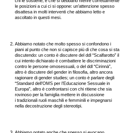
chi le sostiene, e che si debbano riferire correttamente
le posizioni a cui ci si oppone: un’attenzione spesso
disattesa in molti interventi che abbiamo letto e
ascoltato in questi mesi.
Abbiamo notato che molto spesso si confondono i
piani al punto che non si capisce più di che cosa si sta
discutendo: un conto è discutere del ddl “Scalfarotto” il
cui intento dichiarato è combattere le discriminazioni
contro le persone omosessuali, o del ddl “Cirinnà”,
altro è discutere del gender in filosofia, altro ancora
ragionare di gender studies; un conto è parlare degli
“Standard dell’OMS per l’Educazione Sessuale in
Europa”, altro è confrontarsi con chi ritiene che sia
rovinoso per la famiglia mettere in discussione
i tradizionali ruoli maschili e femminili e impegnarsi
nella decostruzione degli stereotipi.
Abbiamo notato anche che spesso si evocano