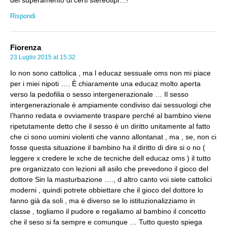
Rispondi
Fiorenza
23 Luglio 2015 at 15:32
Io non sono cattolica , ma l educaz sessuale oms non mi piace
per i miei nipoti …. È chiaramente una educaz molto aperta
verso la pedofilia o sesso intergenerazionale … Il sesso
intergenerazionale è ampiamente condiviso dai sessuologi che
l’hanno redata e ovviamente traspare perché al bambino viene
ripetutamente detto che il sesso è un diritto unitamente al fatto
che ci sono uomini violenti che vanno allontanat , ma , se, non ci
fosse questa situazione il bambino ha il diritto di dire si o no (
leggere x credere le xche de tecniche dell educaz oms ) il tutto
pre organizzato con lezioni all asilo che prevedono il gioco del
dottore Sin la masturbazione …., d altro canto voi siete cattolici
moderni , quindi potrete obbiettare che il gioco del dottore lo
fanno già da soli , ma è diverso se lo istituzionalizziamo in
classe , togliamo il pudore e regaliamo al bambino il concetto
che il seso si fa sempre e comunque … Tutto questo spiega