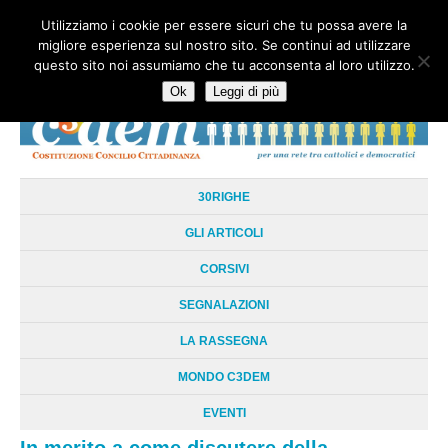
Utilizziamo i cookie per essere sicuri che tu possa avere la
HOME
CHI SIAMO
LA RETE
LE RADICI
DOCUMENTAZIONE
migliore esperienza sul nostro sito. Se continui ad utilizzare
AREE TEMATICHE
DOSSIER
FORUM
LINKS
LIBRI
NEWSLETTER
questo sito noi assumiamo che tu acconsenta al loro utilizzo.
CONTATTI
LOGIN
Ok
Leggi di più
30RIGHE
GLI ARTICOLI
CORSIVI
SEGNALAZIONI
LA RASSEGNA
MONDO C3DEM
EVENTI
In merito a come discutere della